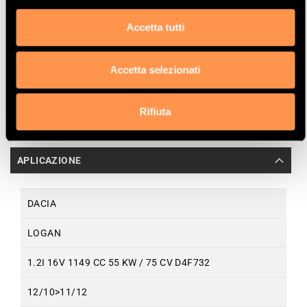
Miglior prezzo garantito
Accetta tutti
Catalizzatori specifici e filtri antiparticolato sono
Accetta selezionati
omologati. Catalizzatori universali non omologati.
Rifiuta
APLICAZIONE
DACIA
LOGAN
1.2I 16V 1149 CC 55 KW / 75 CV D4F732
12/10>11/12