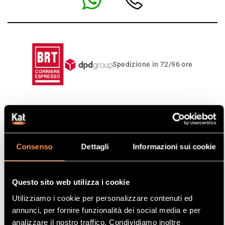
Spedizione in 72/96 ore
Acquisto sicuro
Consenso
Dettagli
Informazioni sui cookie
Restituisci l’ordine
entro 45 giorni
Vedi le condizioni
Questo sito web utilizza i cookie
2 anni di garanzia
Utilizziamo i cookie per personalizzare contenuti ed
annunci, per fornire funzionalità dei social media e per
analizzare il nostro traffico. Condividiamo inoltre
Consegna in 72-96 ore