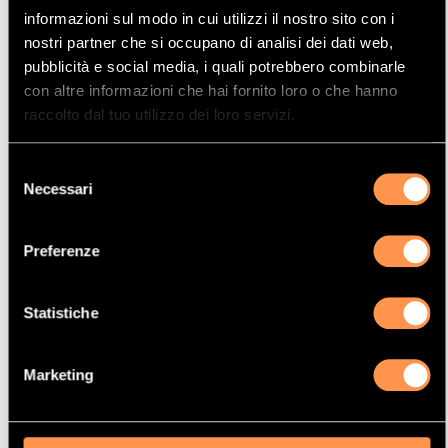
informazioni sul modo in cui utilizzi il nostro sito con i
nostri partner che si occupano di analisi dei dati web,
Miglior prezzo garantito
pubblicità e social media, i quali potrebbero combinarle
con altre informazioni che hai fornito loro o che hanno
raccolto dal tuo utilizzo dei loro servizi.
Catalizzatori specifici e filtri antiparticolato sono
omologati. Catalizzatori universali non omologati.
Selezione
Necessari
del
consenso
Preferenze
APLICAZIONE
Statistiche
ALFA ROMEO
145
Marketing
2.0I TS Q 16V TWIN SPARK 1970 CC 110 KW / 150 CV