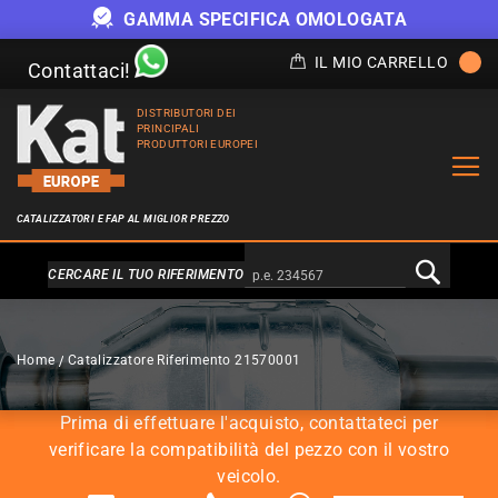
GAMMA SPECIFICA OMOLOGATA
IL MIO CARRELLO
Contattaci!
DISTRIBUTORI DEI
PRINCIPALI
PRODUTTORI EUROPEI
CATALIZZATORI E FAP AL MIGLIOR PREZZO
Alternativa a Doofinder
CERCARE IL TUO RIFERIMENTO
CATALIZZATORI
Home
Catalizzatore Riferimento 21570001
Prima di effettuare l'acquisto, contattateci per
verificare la compatibilità del pezzo con il vostro
veicolo.