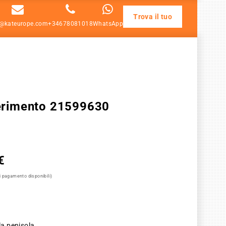
Trova il tuo
o@kateurope.com
+34678081018
WhatsApp
ferimento 21599630
€
di pagamento disponibili)
la penisola