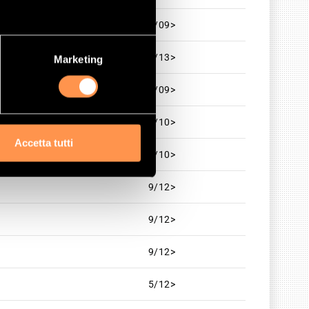
3/09>
3/13>
Marketing
5/09>
8/10>
Accetta tutti
8/10>
9/12>
9/12>
9/12>
5/12>