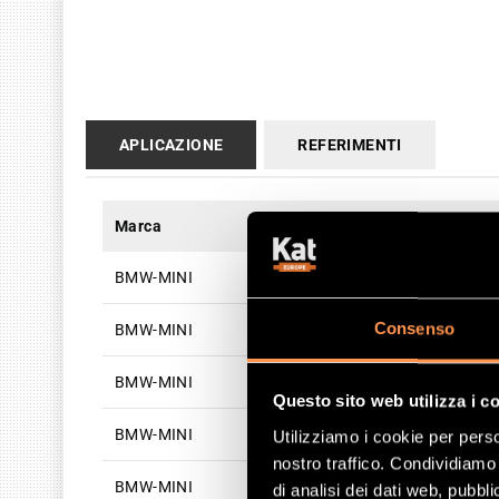
APLICAZIONE
REFERIMENTI
Marca
Modello
A
BMW-MINI
CLUBMAN
C
Consenso
BMW-MINI
CLUBMAN
C
BMW-MINI
CLUBMAN
O
Questo sito web utilizza i c
BMW-MINI
CLUBMAN
C
Utilizziamo i cookie per perso
nostro traffico. Condividiamo 
BMW-MINI
CLUBMAN
C
di analisi dei dati web, pubbl