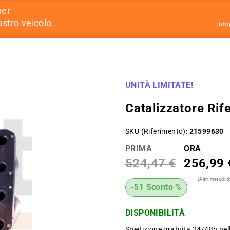
per
ostro veicolo.
inf
UNITÀ LIMITATE!
Catalizzatore Ri
SKU (Riferimento)
21599630
PRIMA
ORA
524,47 €
256,99 
(Altri metodi 
-51 Sconto %
DISPONIBILITÀ
Spedizione gratuita 24/48h nel