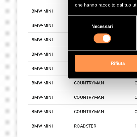
che hanno raccolto dal tuo uti
BMW-MINI
COOPER
1
Selezione
BMW-MINI
COOPER
1
Necessari
del
consenso
BMW-MINI
COOPER
1
BMW-MINI
COUNTRYMAN
O
Rifiuta
BMW-MINI
COUNTRYMAN
C
BMW-MINI
COUNTRYMAN
C
BMW-MINI
COUNTRYMAN
C
BMW-MINI
COUNTRYMAN
C
BMW-MINI
ROADSTER
1