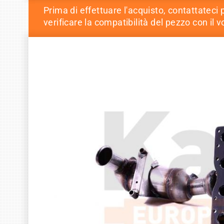
Prima di effettuare l'acquisto, contattateci 
verificare la compatibilità del pezzo con il v
Skip
Skip
to
to
the
the
end
beginning
of
of
the
the
images
images
gallery
gallery