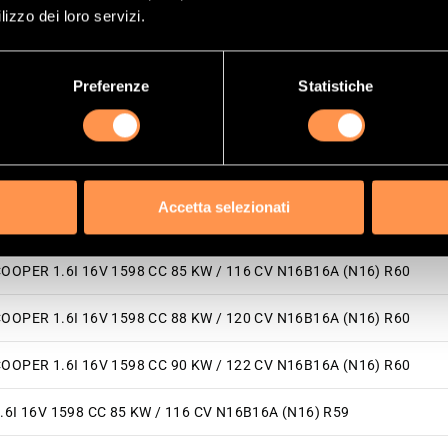
lizzo dei loro servizi.
.6I 16V 1598 CC 85 KW / 116 CV N16B16A (N16) R56, R57, R58
.6I 16V 1598 CC 85 KW / 116 CV N16B16A (N16) R56, R57, R58
Preferenze
Statistiche
.6I 16V 1598 CC 90 KW / 122 CV N16B16A (N16) R56, R57, R58
NE 1.6I 16V 1598 CC 72 KW / 98 CV N16B16A (N16) R60
Accetta selezionati
OOPER 1.6I 16V 1598 CC 90 KW / 122 CV N16B16A (N16) R60
OOPER 1.6I 16V 1598 CC 85 KW / 116 CV N16B16A (N16) R60
OOPER 1.6I 16V 1598 CC 88 KW / 120 CV N16B16A (N16) R60
OOPER 1.6I 16V 1598 CC 90 KW / 122 CV N16B16A (N16) R60
.6I 16V 1598 CC 85 KW / 116 CV N16B16A (N16) R59