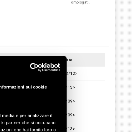
omologati.
Data
12/12>
Informazioni sui cookie
1/13>
3/09>
3/09>
l media e per analizzare il
ostri partner che si occupano
1/13>
azioni che hai fornito loro o