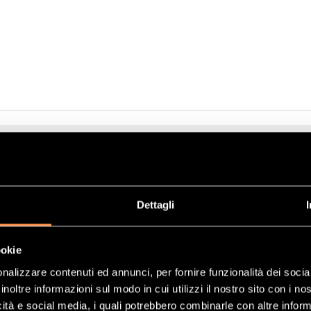
pplicazione
OOPER 1.6I 16V 1598 CC 85 KW / 116 CV N16B16A (N16) R55
Dettagli
OOPER 1.6I 16V 1598 CC 90 KW / 122 CV N16B16A (N16) R55
NE 1.6I 16V 1598 CC 72 KW / 98 CV N16B16A (N16) R55
ookie
OOPER 1.6I 16V 1598 CC 90 KW / 122 CV N16B16A (N16) R55
nalizzare contenuti ed annunci, per fornire funzionalità dei socia
inoltre informazioni sul modo in cui utilizzi il nostro sito con i n
OOPER 1.6I 16V 1598 CC 85 KW / 116 CV N16B16A (N16) R55
icità e social media, i quali potrebbero combinarle con altre inform