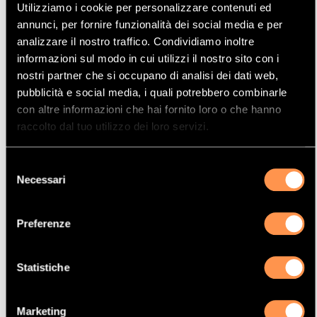
Utilizziamo i cookie per personalizzare contenuti ed
Mostrare
Per pagina
annunci, per fornire funzionalità dei social media e per
analizzare il nostro traffico. Condividiamo inoltre
informazioni sul modo in cui utilizzi il nostro sito con i
La vostra selezione
nostri partner che si occupano di analisi dei dati web,
pubblicità e social media, i quali potrebbero combinarle
con altre informazioni che hai fornito loro o che hanno
Prodotto
raccolto dal tuo utilizzo dei loro servizi.
Catalizzatore
Manufacturer
Selezione
ALFA ROMEO
Necessari
del
Modello
consenso
156
Preferenze
Potenza
106 Kw / 144 cv
Statistiche
Versione
1.8i 16V 1747 cc
Marketing