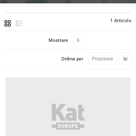
1
Articolo
Mostrare
I
Ordina per
la
di
de