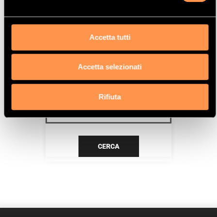
ACE
Data
Accetta tutti
7/92>5/94
Accetta selezionati
CERCA IL TUO PRODOTTO PER
RIFERIMENTO
Rifiuta
CERCA