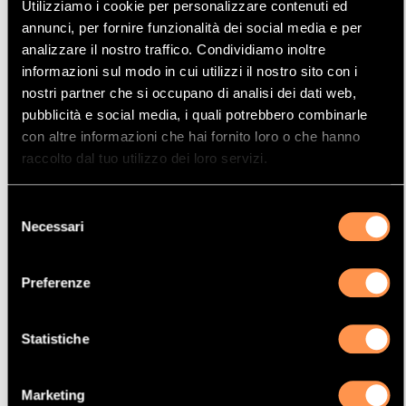
Utilizziamo i cookie per personalizzare contenuti ed
Mostrare
Per pagina
annunci, per fornire funzionalità dei social media e per
analizzare il nostro traffico. Condividiamo inoltre
informazioni sul modo in cui utilizzi il nostro sito con i
La vostra selezione
nostri partner che si occupano di analisi dei dati web,
pubblicità e social media, i quali potrebbero combinarle
Prodotto
con altre informazioni che hai fornito loro o che hanno
Catalizzatore
raccolto dal tuo utilizzo dei loro servizi.
Manufacturer
Selezione
AUDI
Necessari
del
Modello
consenso
100
Preferenze
Potenza
101 Kw / 137 cv
Statistiche
Versione
2.0 16V 1984 cc
Marketing
Motor code