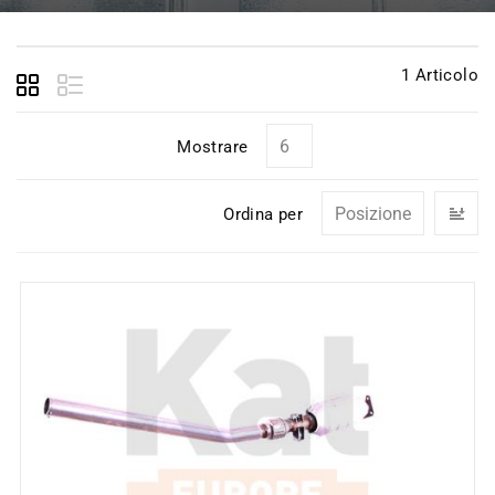
1
Articolo
Mostrare
I
Ordina per
la
di
de