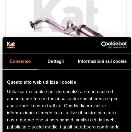
Consenso
Dettagli
Informazioni sui cookie
CATALIZZATORE RIFERIMENTO 21508501
Questo sito web utilizza i cookie
SKU (Riferimento)
21508501
Utilizziamo i cookie per personalizzare contenuti ed
196,99 €
annunci, per fornire funzionalità dei social media e per
analizzare il nostro traffico. Condividiamo inoltre
Prima:
364,80 €
informazioni sul modo in cui utilizzi il nostro sito con i
TEMPORANEAMENTE
nostri partner che si occupano di analisi dei dati web,
NON DISPONIBILE
pubblicità e social media, i quali potrebbero combinarle