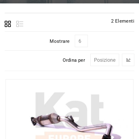
2
Elementi
Mostrare
I
Ordina per
la
di
de