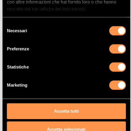
con altre informazioni che hai fornito loro o che hanno
raccolto dal tuo utilizzo dei loro servizi.
Selezione
Necessari
del
consenso
Preferenze
Mostrare
Per pagina
Statistiche
La vostra selezione
Marketing
Prodotto
Catalizzatore
Manufacturer
Accetta tutti
AUDI
Modello
Accetta selezionati
100