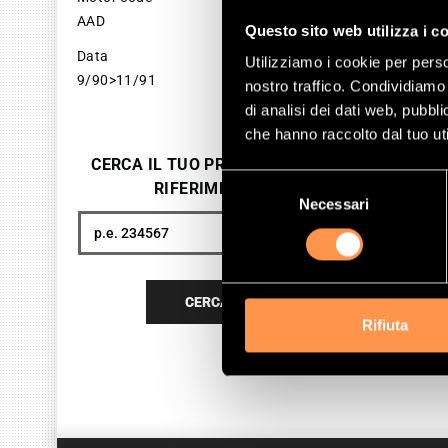
AAD
SKU 
Questo sito web utilizza i c
Data
Utilizziamo i cookie per perso
17
9/90>11/91
nostro traffico. Condividiamo 
Pri
di analisi dei dati web, pubbl
che hanno raccolto dal tuo uti
A
CERCA IL TUO PRODOTTO PER
Selezione
RIFERIMENTO
Necessari
del
consenso
Cerca
CERCA
Rifiuta