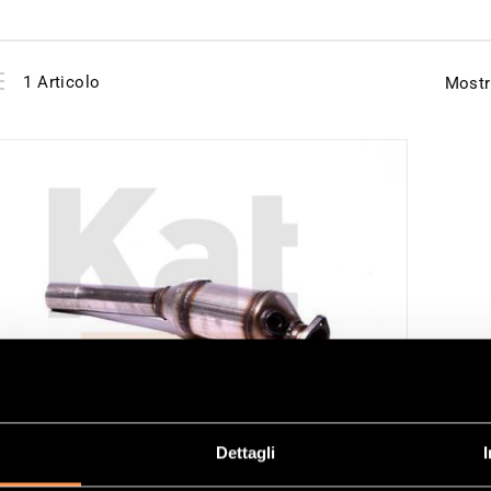
View
Elenco
1
Articolo
Mostr
as
Dettagli
ALIZZATORE RIFERIMENTO 21529439