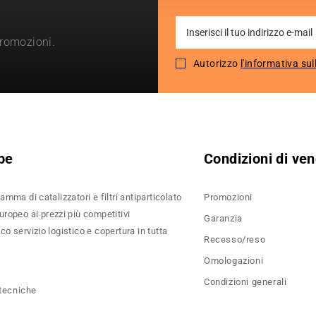
Sign
promozioni.
Up
for
Autorizzo
l'informativa sul
Our
Newsletter:
pe
Condizioni di ven
amma di catalizzatori e filtri antiparticolato
Promozioni
ropeo ai prezzi più competitivi
Garanzia
o servizio logistico e copertura in tutta
Recesso/reso
Omologazioni
Condizioni generali
 tecniche