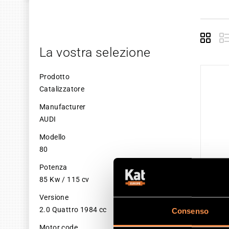
Grid
La vostra selezione
Prodotto
Catalizzatore
Manufacturer
AUDI
Modello
80
Potenza
85 Kw / 115 cv
Versione
2.0 Quattro 1984 cc
Consenso
CAT
Motor code