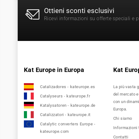
Ottieni sconti esclusivi
Ricevi informazioni su offerte speciali e 
Kat Europe in Europa
Kat Euro
Catalizadores - kateurope.es
La più vasta g
del mercato eu
Catalyseurs - kateurope.fr
con un dinamic
Katalysatoren - kateurope.de
Europa.
Catalizzatori - kateurope.it
Chi siamo
Catalytic converters Europe -
Informazioni
kateurope.com
Contatti