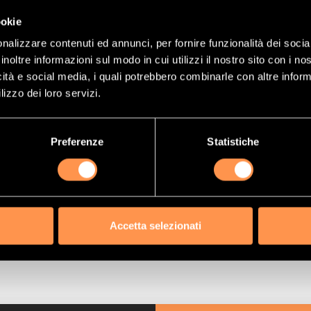
(Riferimento)
21529439
ookie
nalizzare contenuti ed annunci, per fornire funzionalità dei socia
1,99 €
inoltre informazioni sul modo in cui utilizzi il nostro sito con i n
ma:
343,98 €
icità e social media, i quali potrebbero combinarle con altre inform
lizzo dei loro servizi.
GGIUNGI AL CARRELLO
Preferenze
Statistiche
Accetta selezionati