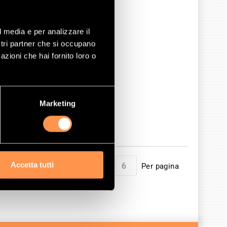
l media e per analizzare il
ostri partner che si occupano
azioni che hai fornito loro o
Marketing
Accetta tutti
Mostrare
Per pagina