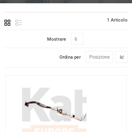
1
Articolo
Mostrare
I
Ordina per
la
di
de