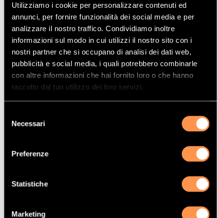
Utilizziamo i cookie per personalizzare contenuti ed
Mostrare
Per pagina
annunci, per fornire funzionalità dei social media e per
analizzare il nostro traffico. Condividiamo inoltre
informazioni sul modo in cui utilizzi il nostro sito con i
La vostra selezione
nostri partner che si occupano di analisi dei dati web,
pubblicità e social media, i quali potrebbero combinarle
con altre informazioni che hai fornito loro o che hanno
Prodotto
raccolto dal tuo utilizzo dei loro servizi.
Catalizzatore
Manufacturer
Selezione
AUDI
Necessari
del
Modello
consenso
A2
Preferenze
Potenza
55 Kw / 75 cv
Statistiche
Versione
1.4i 16V 1390 cc
Marketing