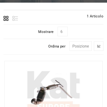
1
Articolo
Mostrare
I
Ordina per
la
di
de