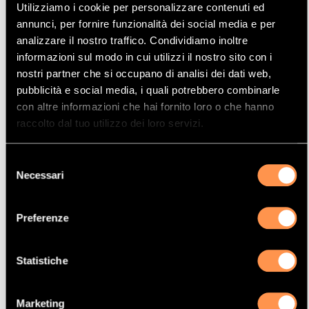
Utilizziamo i cookie per personalizzare contenuti ed
Mostrare
Per pagina
annunci, per fornire funzionalità dei social media e per
analizzare il nostro traffico. Condividiamo inoltre
informazioni sul modo in cui utilizzi il nostro sito con i
La vostra selezione
nostri partner che si occupano di analisi dei dati web,
pubblicità e social media, i quali potrebbero combinarle
con altre informazioni che hai fornito loro o che hanno
Prodotto
raccolto dal tuo utilizzo dei loro servizi.
Catalizzatore
Manufacturer
Selezione
AUDI
Necessari
del
Modello
consenso
A3
Preferenze
Potenza
90 Kw / 122 cv
Statistiche
Versione
1.4i TSI 16v 1395 cc
Marketing