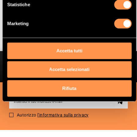
Statistiche
Mostrare
Per pagina
Marketing
Accetta tutti
Ottieni sconti esclusivi
Accetta selezionati
Ricevi informazioni su offerte speciali e promozioni.
Rifiuta
Sign
Up
for
Autorizzo
l'informativa sulla privacy
Our
Newsletter: