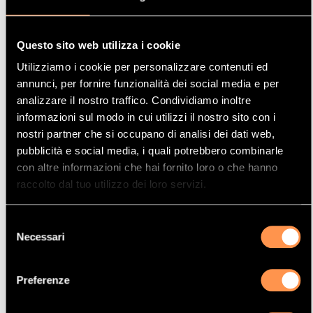
Questo sito web utilizza i cookie
Utilizziamo i cookie per personalizzare contenuti ed
CATALIZZATORE RIFERIMENTO 21170858
annunci, per fornire funzionalità dei social media e per
analizzare il nostro traffico. Condividiamo inoltre
SKU (Riferimento)
21170858
informazioni sul modo in cui utilizzi il nostro sito con i
324,99 €
nostri partner che si occupano di analisi dei dati web,
pubblicità e social media, i quali potrebbero combinarle
Prima:
649,98 €
con altre informazioni che hai fornito loro o che hanno
TEMPORANEAMENTE
raccolto dal tuo utilizzo dei loro servizi.
NON DISPONIBILE
Selezione
Necessari
del
consenso
Preferenze