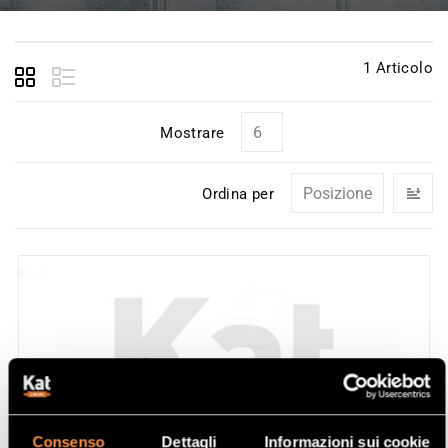
1
Articolo
Mostrare
I
Ordina per
la
di
de
Consenso
Dettagli
Informazioni sui cookie