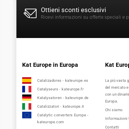
Ottieni sconti esclusivi
Ricevi informazioni su offerte speciali e 
Kat Europe in Europa
Kat Euro
Catalizadores - kateurope.es
La più vasta g
del mercato eu
Catalyseurs - kateurope.fr
con un dinamic
Katalysatoren - kateurope.de
Europa.
Catalizzatori - kateurope.it
Chi siamo
Catalytic converters Europe -
Informazioni
kateurope.com
Contatti