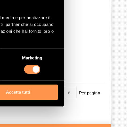
l media e per analizzare il
ostri partner che si occupano
azioni che hai fornito loro o
Marketing
Accetta tutti
Mostrare
Per pagina