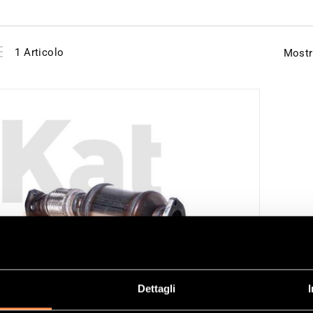
View
Elenco
1
Articolo
Mostr
as
Dettagli
ALIZZATORE RIFERIMENTO 21529296