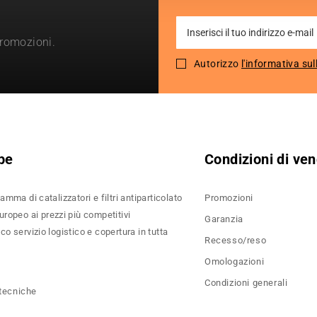
Sign
promozioni.
Up
for
Autorizzo
l'informativa sul
Our
Newsletter:
pe
Condizioni di ven
amma di catalizzatori e filtri antiparticolato
Promozioni
ropeo ai prezzi più competitivi
Garanzia
o servizio logistico e copertura in tutta
Recesso/reso
Omologazioni
Condizioni generali
 tecniche