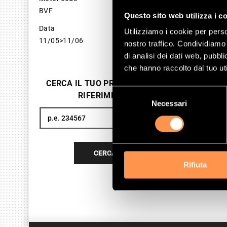
BVF
SKU 
Questo sito web utilizza i c
Data
Utilizziamo i cookie per perso
22
11/05>11/06
nostro traffico. Condividiamo 
Pri
di analisi dei dati web, pubbl
che hanno raccolto dal tuo uti
A
CERCA IL TUO PRODOTTO PER
Selezione
RIFERIMENTO
Necessari
del
consenso
Cerca
CERCA
Rifiuta