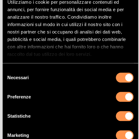
Utilizziamo i cookie per personalizzare contenuti ed
Mostrare
Per pagina
annunci, per fornire funzionalità dei social media e per
analizzare il nostro traffico. Condividiamo inoltre
informazioni sul modo in cui utilizzi il nostro sito con i
La vostra selezione
nostri partner che si occupano di analisi dei dati web,
pubblicità e social media, i quali potrebbero combinarle
Prodotto
con altre informazioni che hai fornito loro o che hanno
Catalizzatore
raccolto dal tuo utilizzo dei loro servizi.
Manufacturer
Selezione
AUDI
Necessari
del
Modello
consenso
COUPE
Preferenze
Potenza
83 Kw / 113 cv
Statistiche
Versione
2.0 8V 1984 cc
Marketing
Motor code