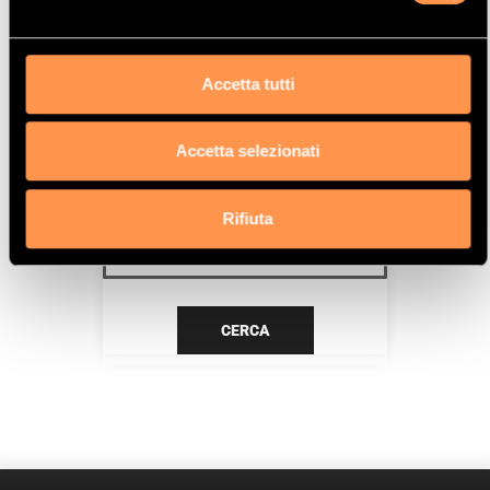
3A
Data
Accetta tutti
9/89>7/90
Accetta selezionati
CERCA IL TUO PRODOTTO PER
RIFERIMENTO
Rifiuta
CERCA