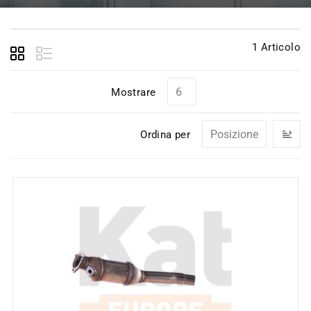
1
Articolo
Mostrare
I
Ordina per
la
di
de