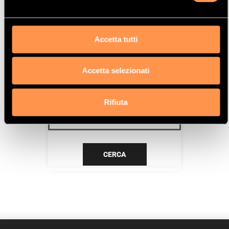
CASB
Data
Accetta tutti
11/07>5/10
Accetta selezionati
CERCA IL TUO PRODOTTO PER
RIFERIMENTO
Rifiuta
CERCA