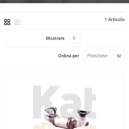
1
Articolo
Mostrare
I
Ordina per
la
di
de