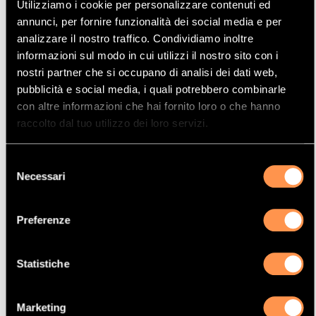
Utilizziamo i cookie per personalizzare contenuti ed
Mostrare
Per pagina
annunci, per fornire funzionalità dei social media e per
analizzare il nostro traffico. Condividiamo inoltre
informazioni sul modo in cui utilizzi il nostro sito con i
La vostra selezione
nostri partner che si occupano di analisi dei dati web,
pubblicità e social media, i quali potrebbero combinarle
Prodotto
con altre informazioni che hai fornito loro o che hanno
Catalizzatore
raccolto dal tuo utilizzo dei loro servizi.
Manufacturer
Selezione
AUDI
Necessari
del
Modello
consenso
Q7
Preferenze
Potenza
155 Kw / 211 cv
Statistiche
Versione
3.0 TDI V6 DPF Quattro 2967 cc
Marketing
Motor code