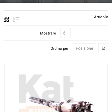
1
Articolo
Mostrare
I
Ordina per
la
di
de