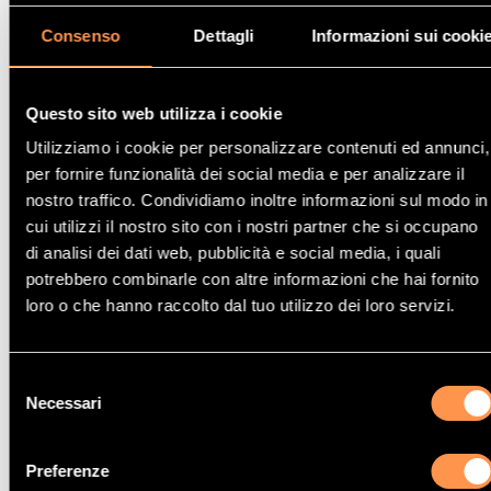
Altri modelli di Catalizzatore Bmw-
Consenso
Dettagli
Informazioni sui cooki
mini
Questo sito web utilizza i cookie
Utilizziamo i cookie per personalizzare contenuti ed annunci,
per fornire funzionalità dei social media e per analizzare il
Catalizzatore Bmw-mini ROADSTER
nostro traffico. Condividiamo inoltre informazioni sul modo in
cui utilizzi il nostro sito con i nostri partner che si occupano
di analisi dei dati web, pubblicità e social media, i quali
potrebbero combinarle con altre informazioni che hai fornito
loro o che hanno raccolto dal tuo utilizzo dei loro servizi.
Catalizzatore Bmw-mini CLUBMAN
Selezione
Necessari
del
consenso
Preferenze