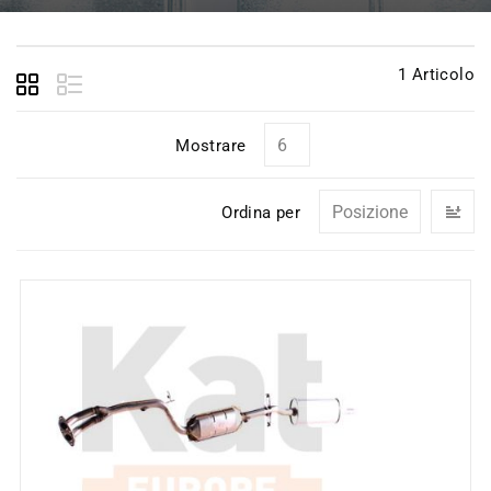
1
Articolo
Mostrare
I
Ordina per
la
di
de