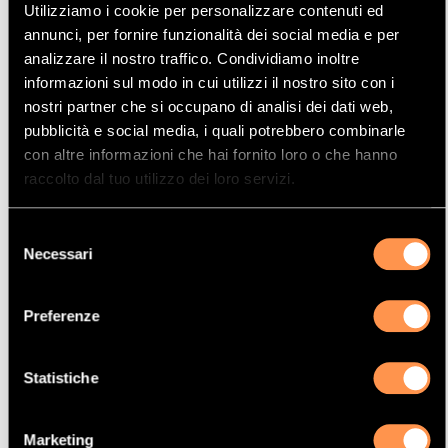
Utilizziamo i cookie per personalizzare contenuti ed
Mostrare
Per pagina
annunci, per fornire funzionalità dei social media e per
analizzare il nostro traffico. Condividiamo inoltre
informazioni sul modo in cui utilizzi il nostro sito con i
La vostra selezione
nostri partner che si occupano di analisi dei dati web,
pubblicità e social media, i quali potrebbero combinarle
con altre informazioni che hai fornito loro o che hanno
Prodotto
raccolto dal tuo utilizzo dei loro servizi.
Catalizzatore
Manufacturer
Selezione
BMW
Necessari
del
Modello
consenso
318i
Preferenze
Potenza
110 Kw / 150 cv
Statistiche
Versione
Ci 1995 cc
Marketing