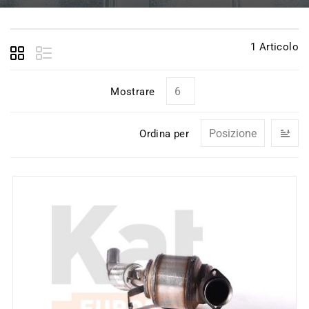
1
Articolo
Mostrare
I
Ordina per
la
di
de