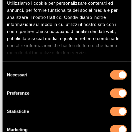
Utilizziamo i cookie per personalizzare contenuti ed
Mostrare
Per pagina
annunci, per fornire funzionalità dei social media e per
analizzare il nostro traffico. Condividiamo inoltre
informazioni sul modo in cui utilizzi il nostro sito con i
La vostra selezione
nostri partner che si occupano di analisi dei dati web,
pubblicità e social media, i quali potrebbero combinarle
con altre informazioni che hai fornito loro o che hanno
Prodotto
raccolto dal tuo utilizzo dei loro servizi.
Catalizzatore
Manufacturer
Selezione
BMW
Necessari
del
Modello
consenso
330TD
Preferenze
Potenza
135 Kw / 184 cv
Statistiche
Versione
XD 4x4 2926 cc
Marketing