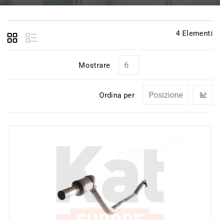
4
Elementi
Mostrare
I
Ordina per
la
di
de