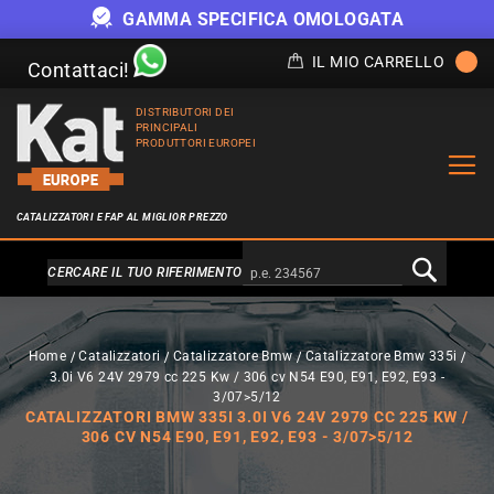
GAMMA SPECIFICA OMOLOGATA
IL MIO CARRELLO
Contattaci!
DISTRIBUTORI DEI
PRINCIPALI
PRODUTTORI EUROPEI
CATALIZZATORI E FAP AL MIGLIOR PREZZO
Alternativa a Doofinder
CERCARE IL TUO RIFERIMENTO
Home
Catalizzatori
Catalizzatore Bmw
Catalizzatore Bmw 335i
3.0i V6 24V 2979 cc 225 Kw / 306 cv N54 E90, E91, E92, E93 -
3/07>5/12
CATALIZZATORI BMW 335I 3.0I V6 24V 2979 CC 225 KW /
306 CV N54 E90, E91, E92, E93 - 3/07>5/12