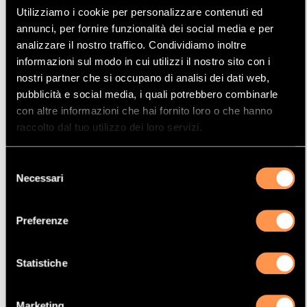
SKU (Riferimento)
21599613
Utilizziamo i cookie per personalizzare contenuti ed
227,99 €
annunci, per fornire funzionalità dei social media e per
analizzare il nostro traffico. Condividiamo inoltre
Prima:
455,98 €
informazioni sul modo in cui utilizzi il nostro sito con i
AGGIUNGI AL CARRELLO
nostri partner che si occupano di analisi dei dati web,
pubblicità e social media, i quali potrebbero combinarle
con altre informazioni che hai fornito loro o che hanno
raccolto dal tuo utilizzo dei loro servizi.
Selezione
Necessari
del
consenso
Preferenze
Statistiche
Marketing