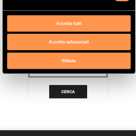
DV4TD (8HT)
Data
Accetta tutti
6/05>11/08
Accetta selezionati
CERCA IL TUO PRODOTTO PER
RIFERIMENTO
Rifiuta
CERCA