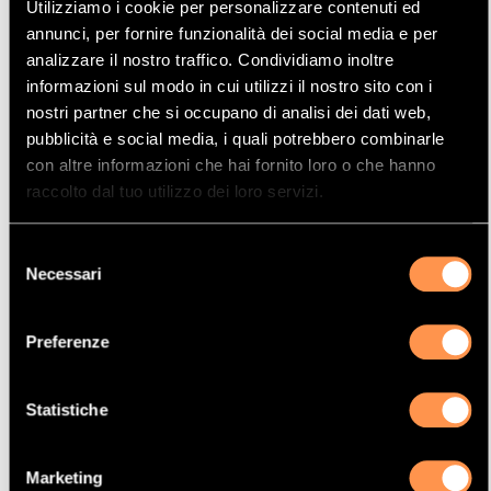
Utilizziamo i cookie per personalizzare contenuti ed
Mostrare
Per pagina
annunci, per fornire funzionalità dei social media e per
analizzare il nostro traffico. Condividiamo inoltre
informazioni sul modo in cui utilizzi il nostro sito con i
La vostra selezione
nostri partner che si occupano di analisi dei dati web,
pubblicità e social media, i quali potrebbero combinarle
Prodotto
con altre informazioni che hai fornito loro o che hanno
Catalizzatore
raccolto dal tuo utilizzo dei loro servizi.
Manufacturer
Selezione
CITROËN
Necessari
del
Modello
consenso
C1
Preferenze
Potenza
40 Kw / 54 cv
Statistiche
Versione
1.4TD HDI 1398 cc
Marketing
Motor code