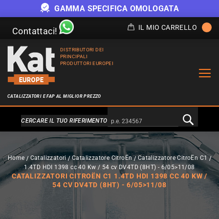
GAMMA SPECIFICA OMOLOGATA
IL MIO CARRELLO
Contattaci!
DISTRIBUTORI DEI
PRINCIPALI
PRODUTTORI EUROPEI
CATALIZZATORI E FAP AL MIGLIOR PREZZO
Alternativa a Doofinder
CERCARE IL TUO RIFERIMENTO
Home
Catalizzatori
Catalizzatore CitroËn
Catalizzatore CitroËn C1
1.4TD HDI 1398 cc 40 Kw / 54 cv DV4TD (8HT) - 6/05>11/08
CATALIZZATORI CITROËN C1 1.4TD HDI 1398 CC 40 KW /
54 CV DV4TD (8HT) - 6/05>11/08