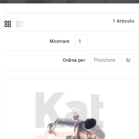
1
Articolo
Mostrare
I
Ordina per
la
di
de