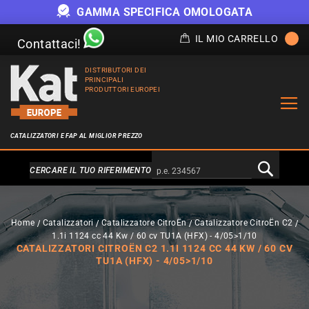
GAMMA SPECIFICA OMOLOGATA
IL MIO CARRELLO
Contattaci!
DISTRIBUTORI DEI
PRINCIPALI
PRODUTTORI EUROPEI
CATALIZZATORI E FAP AL MIGLIOR PREZZO
Alternativa a Doofinder
CERCARE IL TUO RIFERIMENTO
Home
Catalizzatori
Catalizzatore CitroËn
Catalizzatore CitroËn C2
1.1i 1124 cc 44 Kw / 60 cv TU1A (HFX) - 4/05>1/10
CATALIZZATORI CITROËN C2 1.1I 1124 CC 44 KW / 60 CV
TU1A (HFX) - 4/05>1/10