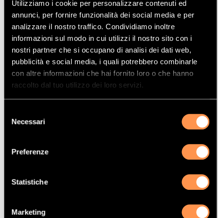
Utilizziamo i cookie per personalizzare contenuti ed
Mostrare
Per pagina
annunci, per fornire funzionalità dei social media e per
analizzare il nostro traffico. Condividiamo inoltre
informazioni sul modo in cui utilizzi il nostro sito con i
La vostra selezione
nostri partner che si occupano di analisi dei dati web,
pubblicità e social media, i quali potrebbero combinarle
Prodotto
con altre informazioni che hai fornito loro o che hanno
Catalizzatore
raccolto dal tuo utilizzo dei loro servizi.
Manufacturer
Selezione
CITROËN
Necessari
del
Modello
consenso
C2
Preferenze
Potenza
44 Kw / 60 cv
Statistiche
Versione
1.1i 1124 cc
Marketing
Motor code