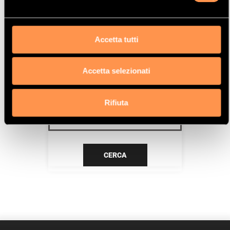
TU1A (HFX)
Data
Accetta tutti
4/05>1/10
Accetta selezionati
CERCA IL TUO PRODOTTO PER
RIFERIMENTO
Rifiuta
CERCA