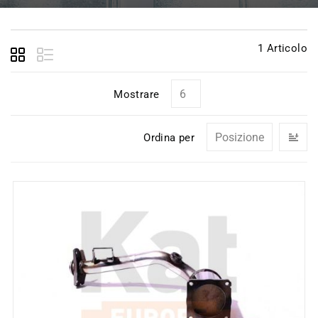
1
Articolo
Mostrare
I
Ordina per
la
di
de