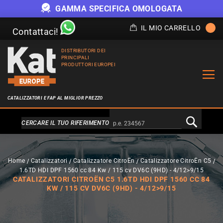
GAMMA SPECIFICA OMOLOGATA
IL MIO CARRELLO
Contattaci!
DISTRIBUTORI DEI
PRINCIPALI
PRODUTTORI EUROPEI
CATALIZZATORI E FAP AL MIGLIOR PREZZO
Alternativa a Doofinder
CERCARE IL TUO RIFERIMENTO
Home
Catalizzatori
Catalizzatore CitroËn
Catalizzatore CitroËn C5
1.6TD HDI DPF 1560 cc 84 Kw / 115 cv DV6C (9HD) - 4/12>9/15
CATALIZZATORI CITROËN C5 1.6TD HDI DPF 1560 CC 84
KW / 115 CV DV6C (9HD) - 4/12>9/15