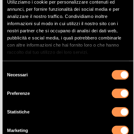
Utilizziamo i cookie per personalizzare contenuti ed
Mostrare
Per pagina
annunci, per fornire funzionalità dei social media e per
analizzare il nostro traffico. Condividiamo inoltre
informazioni sul modo in cui utilizzi il nostro sito con i
La vostra selezione
nostri partner che si occupano di analisi dei dati web,
pubblicità e social media, i quali potrebbero combinarle
Prodotto
con altre informazioni che hai fornito loro o che hanno
Catalizzatore
raccolto dal tuo utilizzo dei loro servizi.
Manufacturer
Selezione
CITROËN
Necessari
del
Modello
consenso
C5
Preferenze
Potenza
84 Kw / 115 cv
Statistiche
Versione
1.6TD HDI DPF 1560 cc
Marketing
Motor code