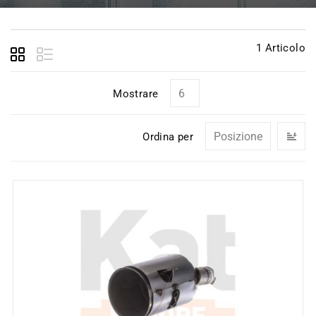
1
Articolo
Mostrare
I
Ordina per
la
di
de