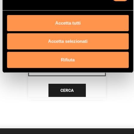
DV6C (9HD)
Data
Accetta tutti
4/12>9/15
Accetta selezionati
CERCA IL TUO PRODOTTO PER
RIFERIMENTO
Rifiuta
CERCA