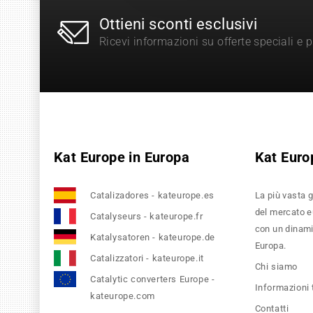
Ottieni sconti esclusivi
Ricevi informazioni su offerte speciali e 
Kat Europe in Europa
Kat Euro
Catalizadores - kateurope.es
La più vasta g
del mercato eu
Catalyseurs - kateurope.fr
con un dinamic
Katalysatoren - kateurope.de
Europa.
Catalizzatori - kateurope.it
Chi siamo
Catalytic converters Europe -
Informazioni
kateurope.com
Contatti