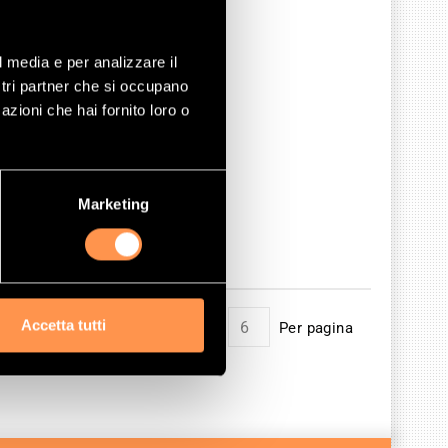
l media e per analizzare il
ostri partner che si occupano
azioni che hai fornito loro o
Marketing
Accetta tutti
Mostrare
Per pagina