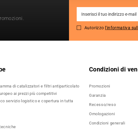
Sign
promozioni.
Up
for
Autorizzo
l'informativa sul
Our
Newsletter:
pe
Condizioni di ven
amma di catalizzatori e filtri antiparticolato
Promozioni
ropeo ai prezzi più competitivi
Garanzia
o servizio logistico e copertura in tutta
Recesso/reso
Omologazioni
Condizioni generali
 tecniche