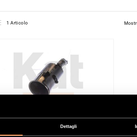
View
Elenco
1
Articolo
Mostr
as
Dettagli
ALIZZATORE RIFERIMENTO 21547545