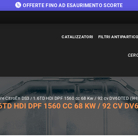
OFFERTE FINO AD ESAURIMENTO SCORTE
CATALIZZATORI
FILTRI ANTIPARTIC
CERC
ore CitroËn DS3
1.6TD HDI DPF 1560 cc 68 Kw / 92 cv DV6DTED (9H
TD HDI DPF 1560 CC 68 KW / 92 CV DV6