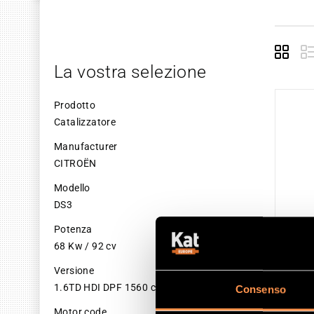
Grid
La vostra selezione
Prodotto
Catalizzatore
Manufacturer
CITROËN
Modello
DS3
Potenza
68 Kw / 92 cv
Versione
1.6TD HDI DPF 1560 cc
Consenso
CAT
Motor code