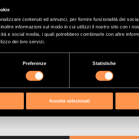
(Riferimento)
21547545
ookie
nalizzare contenuti ed annunci, per fornire funzionalità dei socia
6,99 €
inoltre informazioni sul modo in cui utilizzi il nostro sito con i n
ma:
649,07 €
icità e social media, i quali potrebbero combinarle con altre inform
lizzo dei loro servizi.
GGIUNGI AL CARRELLO
Preferenze
Statistiche
Accetta selezionati