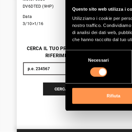
DV6DTED (9HP)
SKU 
Questo sito web utilizza i c
Data
Utilizziamo i cookie per perso
35
3/10>1/16
nostro traffico. Condividiamo 
Pri
di analisi dei dati web, pubbl
che hanno raccolto dal tuo uti
A
CERCA IL TUO PRODOTTO PER
Selezione
RIFERIMENTO
Necessari
del
consenso
Cerca
CERCA
Rifiuta