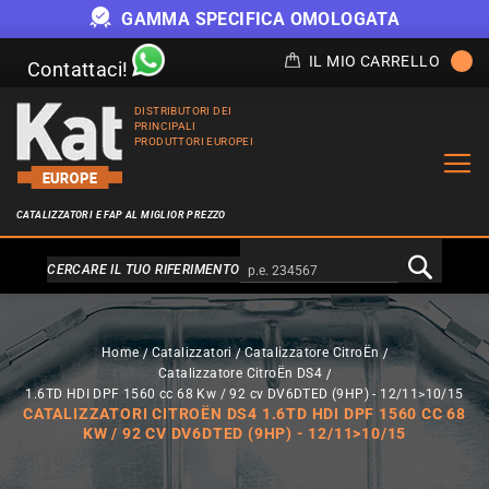
GAMMA SPECIFICA OMOLOGATA
IL MIO CARRELLO
Contattaci!
DISTRIBUTORI DEI
PRINCIPALI
PRODUTTORI EUROPEI
CATALIZZATORI E FAP AL MIGLIOR PREZZO
Alternativa a Doofinder
CERCARE IL TUO RIFERIMENTO
Home
Catalizzatori
Catalizzatore CitroËn
Catalizzatore CitroËn DS4
1.6TD HDI DPF 1560 cc 68 Kw / 92 cv DV6DTED (9HP) - 12/11>10/15
CATALIZZATORI CITROËN DS4 1.6TD HDI DPF 1560 CC 68
KW / 92 CV DV6DTED (9HP) - 12/11>10/15