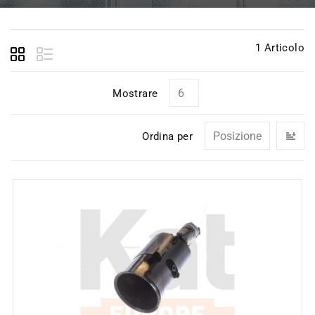
1
Articolo
Mostrare
I
Ordina per
la
di
de