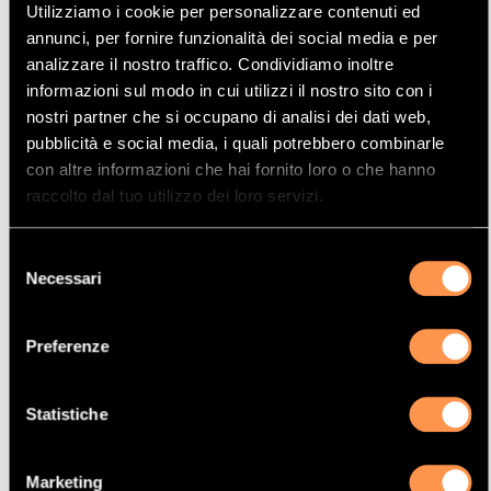
Utilizziamo i cookie per personalizzare contenuti ed
Mostrare
Per pagina
annunci, per fornire funzionalità dei social media e per
analizzare il nostro traffico. Condividiamo inoltre
informazioni sul modo in cui utilizzi il nostro sito con i
La vostra selezione
nostri partner che si occupano di analisi dei dati web,
pubblicità e social media, i quali potrebbero combinarle
con altre informazioni che hai fornito loro o che hanno
Prodotto
raccolto dal tuo utilizzo dei loro servizi.
Catalizzatore
Manufacturer
Selezione
CITROËN
Necessari
del
Modello
consenso
DS4
Preferenze
Potenza
68 Kw / 92 cv
Statistiche
Versione
1.6TD HDI DPF 1560 cc
Marketing