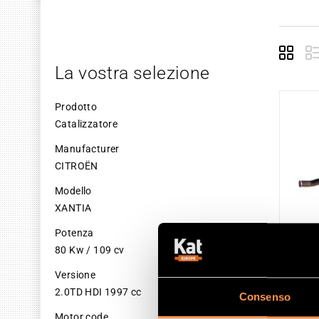
Grid
La vostra selezione
Prodotto
Catalizzatore
Manufacturer
CITROËN
Modello
XANTIA
Potenza
80 Kw / 109 cv
Versione
2.0TD HDI 1997 cc
Consenso
CAT
Motor code