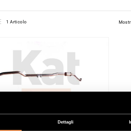
View
Elenco
1
Articolo
Mostr
as
Dettagli
ALIZADOR REFERENCIA 21571331