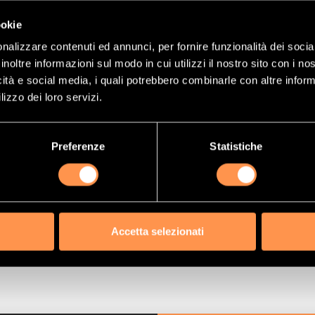
(Riferimento)
21571331
ookie
9,50 €
nalizzare contenuti ed annunci, per fornire funzionalità dei socia
inoltre informazioni sul modo in cui utilizzi il nostro sito con i n
ma:
519,00 €
icità e social media, i quali potrebbero combinarle con altre inform
lizzo dei loro servizi.
PORANEAMENTE
DISPONIBILE
Preferenze
Statistiche
Accetta selezionati