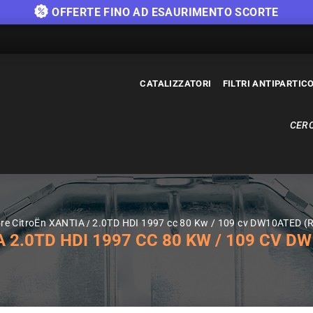
OFFERTE FINO AD ESAURIMENTO SCORTE
CATALIZZATORI
FILTRI ANTIPARTIC
CERC
ore CitroËn XANTIA
2.0TD HDI 1997 cc 80 Kw / 109 cv DW10ATED (R
2.0TD HDI 1997 CC 80 KW / 109 CV DW