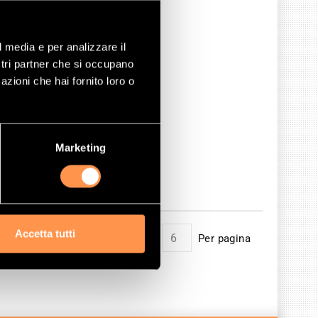
l media e per analizzare il
ostri partner che si occupano
azioni che hai fornito loro o
Marketing
Accetta tutti
Mostrare
Per pagina