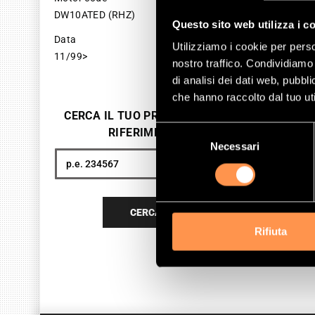
DW10ATED (RHZ)
SKU 
Questo sito web utilizza i c
Data
25
Utilizziamo i cookie per perso
11/99>
nostro traffico. Condividiamo 
Pri
di analisi dei dati web, pubbl
che hanno raccolto dal tuo uti
TEM
NON 
CERCA IL TUO PRODOTTO PER
Selezione
RIFERIMENTO
Necessari
del
consenso
Cerca
CERCA
Rifiuta