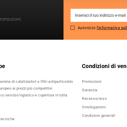
Sign
promozioni.
Up
for
Autorizzo
l'informativa sul
Our
Newsletter:
pe
Condizioni di ven
amma di catalizzatori e filtri antiparticolato
Promozioni
ropeo ai prezzi più competitivi
Garanzia
o servizio logistico e copertura in tutta
Recesso/reso
Omologazioni
Condizioni generali
 tecniche