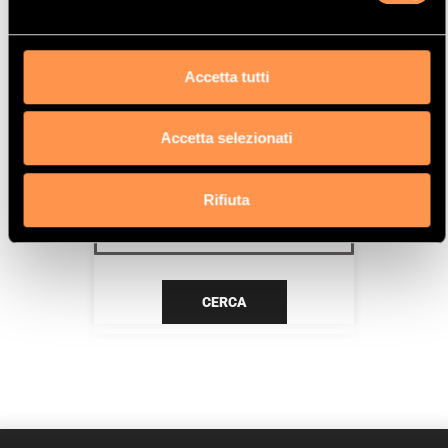
DV6ATED4 (9HX)
Data
Accetta tutti
1/06>6/06
Accetta selezionati
CERCA IL TUO PRODOTTO PER
RIFERIMENTO
Rifiuta
CERCA