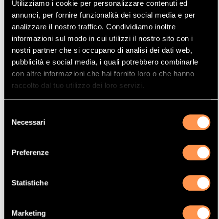
Utilizziamo i cookie per personalizzare contenuti ed
Mostrare
Per pagina
annunci, per fornire funzionalità dei social media e per
analizzare il nostro traffico. Condividiamo inoltre
informazioni sul modo in cui utilizzi il nostro sito con i
La vostra selezione
nostri partner che si occupano di analisi dei dati web,
pubblicità e social media, i quali potrebbero combinarle
Prodotto
con altre informazioni che hai fornito loro o che hanno
Catalizzatore
raccolto dal tuo utilizzo dei loro servizi.
Manufacturer
Selezione
CITROËN
Necessari
del
Modello
consenso
XSARA PICASSO
Preferenze
Potenza
66 Kw / 90 cv
Statistiche
Versione
1.6TD HDI 1560 cc
Marketing
Motor code