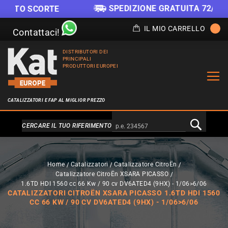
SPEDIZIONE GRATUITA 72/96 ORE
TE
IL MIO CARRELLO
Contattaci!
DISTRIBUTORI DEI
PRINCIPALI
PRODUTTORI EUROPEI
CATALIZZATORI E FAP AL MIGLIOR PREZZO
Alternativa a Doofinder
CERCARE IL TUO RIFERIMENTO
Home
Catalizzatori
Catalizzatore CitroËn
Catalizzatore CitroËn XSARA PICASSO
1.6TD HDI 1560 cc 66 Kw / 90 cv DV6ATED4 (9HX) - 1/06>6/06
CATALIZZATORI CITROËN XSARA PICASSO 1.6TD HDI 1560
CC 66 KW / 90 CV DV6ATED4 (9HX) - 1/06>6/06