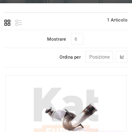
1
Articolo
Mostrare
I
Ordina per
la
di
de