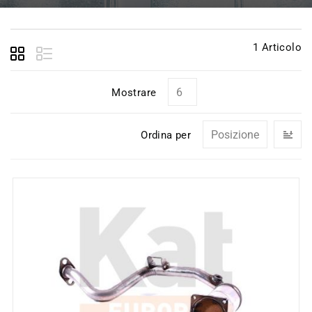
1
Articolo
Mostrare
I
Ordina per
la
di
de