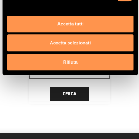
TU5JP4 (NFU)
Data
Accetta tutti
9/00>07/04
Accetta selezionati
CERCA IL TUO PRODOTTO PER
RIFERIMENTO
Rifiuta
CERCA