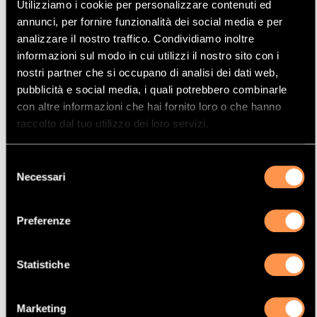
Utilizziamo i cookie per personalizzare contenuti ed
Mostrare
Per pagina
annunci, per fornire funzionalità dei social media e per
analizzare il nostro traffico. Condividiamo inoltre
informazioni sul modo in cui utilizzi il nostro sito con i
La vostra selezione
nostri partner che si occupano di analisi dei dati web,
pubblicità e social media, i quali potrebbero combinarle
Prodotto
con altre informazioni che hai fornito loro o che hanno
Catalizzatore
raccolto dal tuo utilizzo dei loro servizi.
Manufacturer
Selezione
CITROËN
Necessari
del
Modello
consenso
XSARA
Preferenze
Potenza
80 Kw / 109 cv
Statistiche
Versione
1.6i 16V 1587 cc
Marketing
Motor code