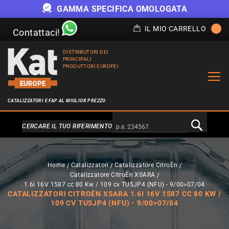
GAMMA SPECIFICA OMOLOGATA
IL MIO CARRELLO
Contattaci!
DISTRIBUTORI DEI
PRINCIPALI
PRODUTTORI EUROPEI
CATALIZZATORI E FAP AL MIGLIOR PREZZO
Alternativa a Doofinder
CERCARE IL TUO RIFERIMENTO
Home
Catalizzatori
Catalizzatore CitroËn
Catalizzatore CitroËn XSARA
1.6i 16V 1587 cc 80 Kw / 109 cv TU5JP4 (NFU) - 9/00>07/04
CATALIZZATORI CITROËN XSARA 1.6I 16V 1587 CC 80 KW /
109 CV TU5JP4 (NFU) - 9/00>07/04