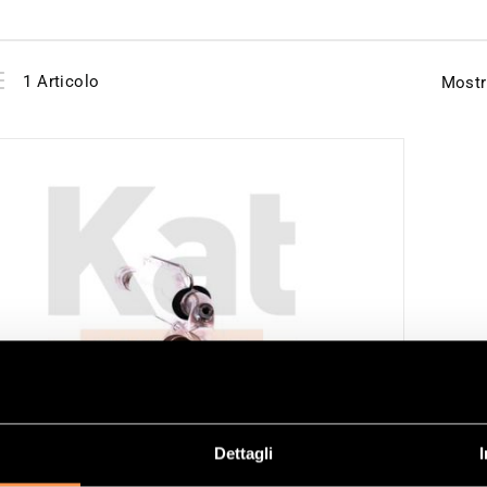
View
Elenco
1
Articolo
Mostr
as
Dettagli
ALIZZATORE RIFERIMENTO 21540138