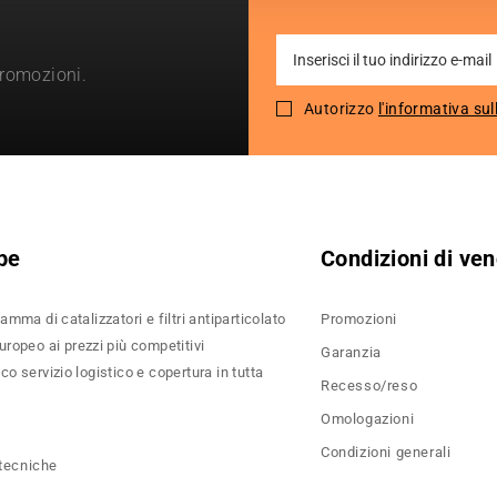
Sign
promozioni.
Up
for
Autorizzo
l'informativa sul
Our
Newsletter:
pe
Condizioni di ven
amma di catalizzatori e filtri antiparticolato
Promozioni
ropeo ai prezzi più competitivi
Garanzia
o servizio logistico e copertura in tutta
Recesso/reso
Omologazioni
Condizioni generali
 tecniche