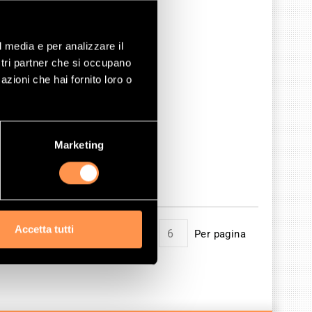
l media e per analizzare il
ostri partner che si occupano
azioni che hai fornito loro o
Marketing
Accetta tutti
Mostrare
Per pagina