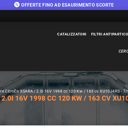
OFFERTE FINO AD ESAURIMENTO SCORTE
CATALIZZATORI
FILTRI ANTIPARTIC
CERC
ore CitroËn XSARA
2.0i 16V 1998 cc 120 Kw / 163 cv XU10J4RS - 7
.0I 16V 1998 CC 120 KW / 163 CV XU10