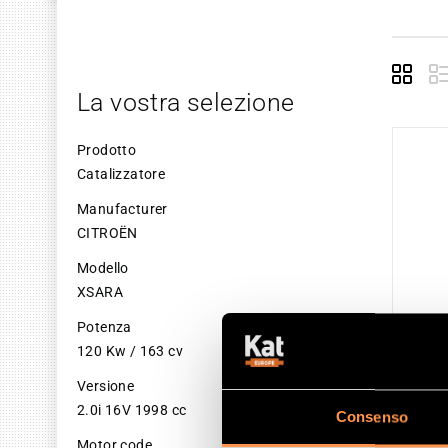
Grid
La vostra selezione
Prodotto
Catalizzatore
Manufacturer
CITROËN
Modello
XSARA
Potenza
120 Kw / 163 cv
Versione
2.0i 16V 1998 cc
Consenso
CAT
Motor code