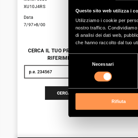
XU10J4RS
SKU 
Questo sito web utilizza i c
Data
19
Utilizziamo i cookie per perso
7/97>8/00
nostro traffico. Condividiamo 
Pri
di analisi dei dati web, pubbl
che hanno raccolto dal tuo uti
TEM
NON 
CERCA IL TUO PRODOTTO PER
Selezione
RIFERIMENTO
Necessari
del
consenso
Cerca
CERCA
Rifiuta