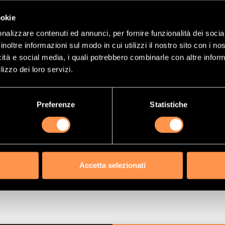
(Riferimento)
21540138
ookie
9,99 €
nalizzare contenuti ed annunci, per fornire funzionalità dei socia
inoltre informazioni sul modo in cui utilizzi il nostro sito con i n
ma:
357,13 €
icità e social media, i quali potrebbero combinarle con altre inform
lizzo dei loro servizi.
PORANEAMENTE
DISPONIBILE
Preferenze
Statistiche
Accetta selezionati