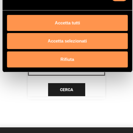
DW10TD (RHY)
Data
Accetta tutti
7/99>8/00
Accetta selezionati
CERCA IL TUO PRODOTTO PER
RIFERIMENTO
Rifiuta
CERCA