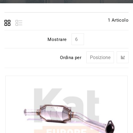
1
Articolo
Mostrare
I
Ordina per
la
di
de