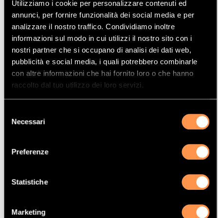
Utilizziamo i cookie per personalizzare contenuti ed
Mostrare
Per pagina
annunci, per fornire funzionalità dei social media e per
analizzare il nostro traffico. Condividiamo inoltre
informazioni sul modo in cui utilizzi il nostro sito con i
La vostra selezione
nostri partner che si occupano di analisi dei dati web,
pubblicità e social media, i quali potrebbero combinarle
Prodotto
con altre informazioni che hai fornito loro o che hanno
Catalizzatore
raccolto dal tuo utilizzo dei loro servizi.
Manufacturer
Selezione
CITROËN
Necessari
del
Modello
consenso
XSARA
Preferenze
Potenza
66 Kw / 90 cv
Statistiche
Versione
2.0TD HDI 1997 cc
Marketing
Motor code