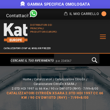
GAMMA SPECIFICA OMOLOGATA
IL MIO CARRELLO
Contattaci!
DISTRIBUTORI DEI
PRINCIPALI
PRODUTTORI EUROPEI
CATALIZZATORI E FAP AL MIGLIOR PREZZO
Alternativa a Doofinder
CERCARE IL TUO RIFERIMENTO
Home
Catalizzatori
Catalizzatore CitroËn
Catalizzatore CitroËn XSARA
2.0TD HDI 1997 cc 66 Kw / 90 cv DW10TD (RHY) - 7/99>8/00
CATALIZZATORI CITROËN XSARA 2.0TD HDI 1997 CC 66
KW / 90 CV DW10TD (RHY) - 7/99>8/00