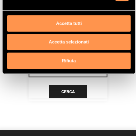
XU7JP
Data
Accetta tutti
10/92>10/96
Accetta selezionati
CERCA IL TUO PRODOTTO PER
RIFERIMENTO
Rifiuta
CERCA