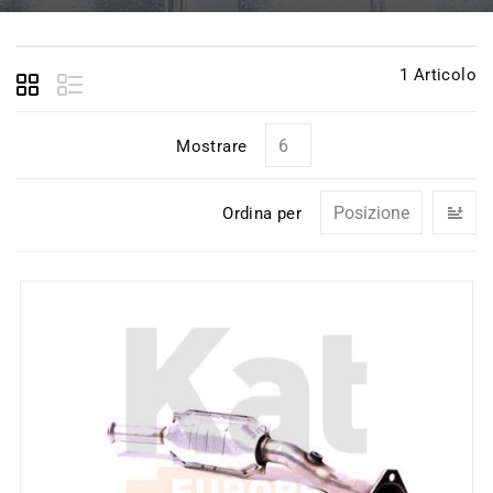
1
Articolo
Mostrare
I
Ordina per
la
di
de