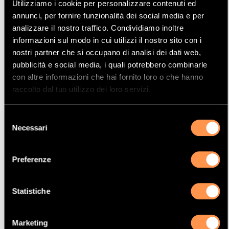
Utilizziamo i cookie per personalizzare contenuti ed
Mostrare
Per pagina
annunci, per fornire funzionalità dei social media e per
analizzare il nostro traffico. Condividiamo inoltre
informazioni sul modo in cui utilizzi il nostro sito con i
La vostra selezione
nostri partner che si occupano di analisi dei dati web,
pubblicità e social media, i quali potrebbero combinarle
Prodotto
con altre informazioni che hai fornito loro o che hanno
Catalizzatore
raccolto dal tuo utilizzo dei loro servizi.
Manufacturer
Selezione
CITROËN
Necessari
del
Modello
consenso
ZX
Preferenze
Potenza
76 Kw / 103 cv
Statistiche
Versione
1.8i 1761 cc
Marketing
Motor code