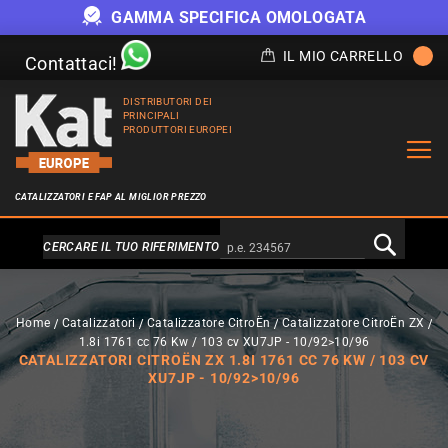
GAMMA SPECIFICA OMOLOGATA
IL MIO CARRELLO
Contattaci!
DISTRIBUTORI DEI
PRINCIPALI
PRODUTTORI EUROPEI
CATALIZZATORI E FAP AL MIGLIOR PREZZO
Alternativa a Doofinder
CERCARE IL TUO RIFERIMENTO
Home
Catalizzatori
Catalizzatore CitroËn
Catalizzatore CitroËn ZX
1.8i 1761 cc 76 Kw / 103 cv XU7JP - 10/92>10/96
CATALIZZATORI CITROËN ZX 1.8I 1761 CC 76 KW / 103 CV
XU7JP - 10/92>10/96