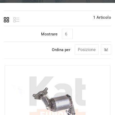
1
Articolo
Mostrare
I
Ordina per
la
di
de