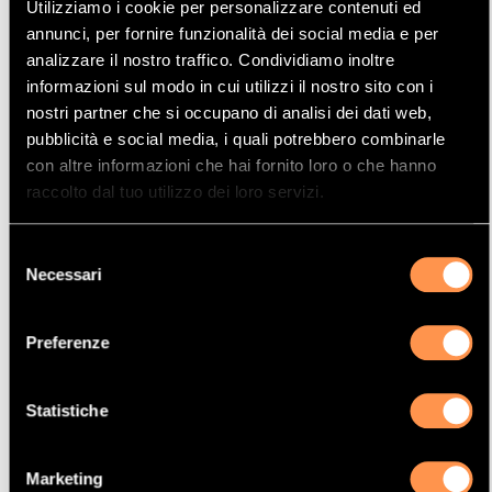
Utilizziamo i cookie per personalizzare contenuti ed
Mostrare
Per pagina
annunci, per fornire funzionalità dei social media e per
analizzare il nostro traffico. Condividiamo inoltre
informazioni sul modo in cui utilizzi il nostro sito con i
La vostra selezione
nostri partner che si occupano di analisi dei dati web,
pubblicità e social media, i quali potrebbero combinarle
Prodotto
con altre informazioni che hai fornito loro o che hanno
Catalizzatore
raccolto dal tuo utilizzo dei loro servizi.
Manufacturer
Selezione
DACIA
Necessari
del
Modello
consenso
DOKKER
Preferenze
Potenza
84 Kw / 115 cv
Statistiche
Versione
1.2i Tce 16V 1198 cc
Marketing
Motor code