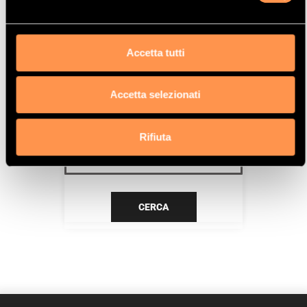
H5F
Data
Accetta tutti
9/12>2/14
Accetta selezionati
CERCA IL TUO PRODOTTO PER
RIFERIMENTO
Rifiuta
CERCA