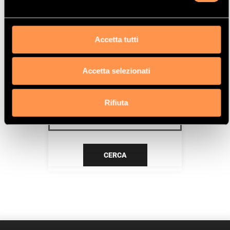
DOHC
Data
Accetta tutti
4/97>9/98
Accetta selezionati
CERCA IL TUO PRODOTTO PER
RIFERIMENTO
Rifiuta
CERCA