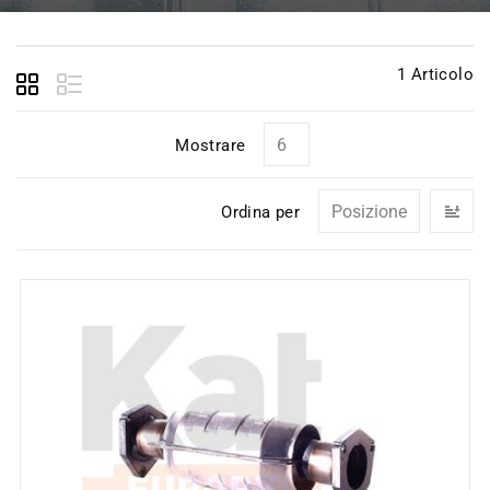
1
Articolo
Mostrare
I
Ordina per
la
di
de