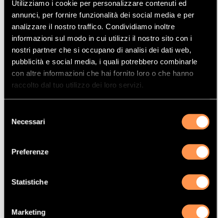
Utilizziamo i cookie per personalizzare contenuti ed
Mostrare
Per pagina
annunci, per fornire funzionalità dei social media e per
analizzare il nostro traffico. Condividiamo inoltre
informazioni sul modo in cui utilizzi il nostro sito con i
La vostra selezione
nostri partner che si occupano di analisi dei dati web,
pubblicità e social media, i quali potrebbero combinarle
Prodotto
con altre informazioni che hai fornito loro o che hanno
Catalizzatore
raccolto dal tuo utilizzo dei loro servizi.
Manufacturer
Selezione
DAEWOO
Necessari
del
Modello
consenso
LEGANZA
Preferenze
Potenza
97 Kw / 132 cv
Statistiche
Versione
2.0i 1998 cc
Marketing
Motor code