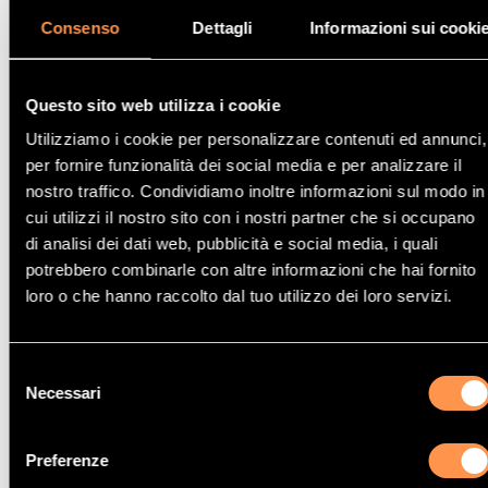
Consenso
Dettagli
Informazioni sui cooki
Catalizzatore Ford FUSION
1.4i 16V 1388 cc
Questo sito web utilizza i cookie
59 Kw / 80 cv
Utilizziamo i cookie per personalizzare contenuti ed annunci,
FXJA, FXJB
per fornire funzionalità dei social media e per analizzare il
3/05>3/10
nostro traffico. Condividiamo inoltre informazioni sul modo in
cui utilizzi il nostro sito con i nostri partner che si occupano
di analisi dei dati web, pubblicità e social media, i quali
potrebbero combinarle con altre informazioni che hai fornito
loro o che hanno raccolto dal tuo utilizzo dei loro servizi.
Altri modelli di Catalizzatore Ford
Selezione
Necessari
del
consenso
Catalizzatore Ford ORION
Preferenze