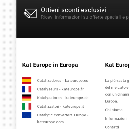
Ottieni sconti esclusivi
Ricevi informazioni su offerte speciali e 
Kat Europe in Europa
Kat Euro
Catalizadores - kateurope.es
La più vasta g
del mercato eu
Catalyseurs - kateurope.fr
con un dinamic
Katalysatoren - kateurope.de
Europa.
Catalizzatori - kateurope.it
Chi siamo
Catalytic converters Europe -
Informazioni
kateurope.com
Contatti