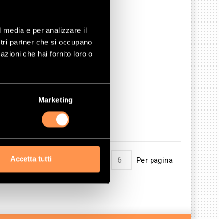
l media e per analizzare il
ostri partner che si occupano
azioni che hai fornito loro o
Marketing
Accetta tutti
Mostrare
Per pagina