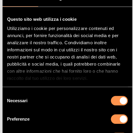
Questo sito web utilizza i cookie
Utilizziamo i cookie per personalizzare contenuti ed
CATALIZZATORE RIFERIMENTO 21169879
annunci, per fornire funzionalità dei social media e per
analizzare il nostro traffico. Condividiamo inoltre
SKU (Riferimento)
21169879
informazioni sul modo in cui utilizzi il nostro sito con i
731,99 €
nostri partner che si occupano di analisi dei dati web,
pubblicità e social media, i quali potrebbero combinarle
Prima:
1.355,54 €
con altre informazioni che hai fornito loro o che hanno
TEMPORANEAMENTE
raccolto dal tuo utilizzo dei loro servizi.
NON DISPONIBILE
Selezione
Necessari
del
consenso
Preferenze