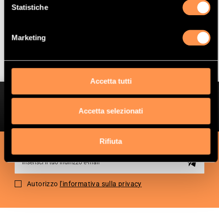
Statistiche
Mostrare
Per pagina
Marketing
Accetta tutti
Ottieni sconti esclusivi
Accetta selezionati
Ricevi informazioni su offerte speciali e promozioni.
Rifiuta
Sign
Up
for
Autorizzo
l'informativa sulla privacy
Our
Newsletter: