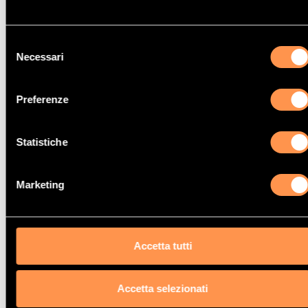
G3LF
7/20>
Selezione
Necessari
del
consenso
Preferenze
Catalizzatore Kia RIO
1.2i 16V 1248 cc
Statistiche
51 Kw / 69 cv
G4LA
Marketing
5/11>11/14
Accetta tutti
Catalizzatore Kia RIO
Accetta selezionati
1.2i 16V LPG 1248 cc