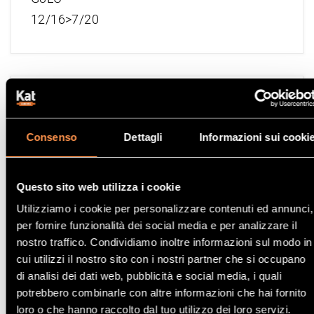
12/16>7/20
Catalizzatore Kia RIO
1.2i CVVT 16V 1248 cc
Consenso
Dettagli
Informazioni sui cooki
62 Kw / 84 cv
G4LA
10/16>6/20
Questo sito web utilizza i cookie
Utilizziamo i cookie per personalizzare contenuti ed annunci,
per fornire funzionalità dei social media e per analizzare il
nostro traffico. Condividiamo inoltre informazioni sul modo in
cui utilizzi il nostro sito con i nostri partner che si occupano
Catalizzatore Kia RIO
di analisi dei dati web, pubblicità e social media, i quali
1.0i T-GDI 12V Mild Hybrid GPF 998 cc
potrebbero combinarle con altre informazioni che hai fornito
loro o che hanno raccolto dal tuo utilizzo dei loro servizi.
88 Kw / 120 cv