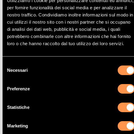
Utilizziamo i cookie per personalizzare contenuti ed annunci,
per fornire funzionalità dei social media e per analizzare il
nostro traffico. Condividiamo inoltre informazioni sul modo in
Altri modelli di Catalizzatore Audi
cui utilizzi il nostro sito con i nostri partner che si occupano
di analisi dei dati web, pubblicità e social media, i quali
potrebbero combinarle con altre informazioni che hai fornito
loro o che hanno raccolto dal tuo utilizzo dei loro servizi.
Catalizzatore Audi COUPE
Selezione
Necessari
del
consenso
Preferenze
Catalizzatore Audi A4
Statistiche
Marketing