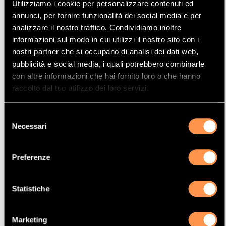
Utilizziamo i cookie per personalizzare contenuti ed
Mostrare
Per pagina
annunci, per fornire funzionalità dei social media e per
analizzare il nostro traffico. Condividiamo inoltre
informazioni sul modo in cui utilizzi il nostro sito con i
La vostra selezione
nostri partner che si occupano di analisi dei dati web,
pubblicità e social media, i quali potrebbero combinarle
Prodotto
con altre informazioni che hai fornito loro o che hanno
Catalizzatore
raccolto dal tuo utilizzo dei loro servizi.
Manufacturer
Selezione
AUDI
Necessari
del
Modello
consenso
A4 Quattro
Preferenze
Potenza
96 Kw / 131 cv
Statistiche
Versione
2.0i 20V 1984 cc
Marketing
Motor code