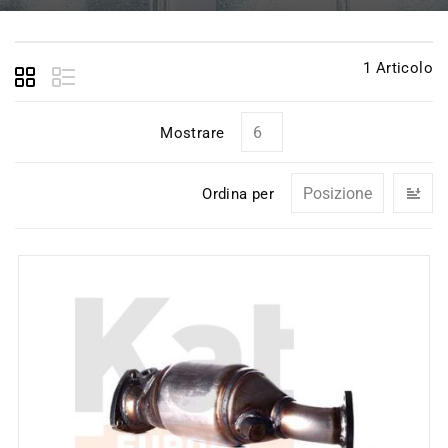
1
Articolo
Mostrare
I
Ordina per
la
di
de