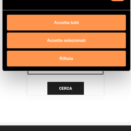
ALT
Data
Accetta tutti
12/00>6/08
Accetta selezionati
CERCA IL TUO PRODOTTO PER
RIFERIMENTO
Rifiuta
CERCA