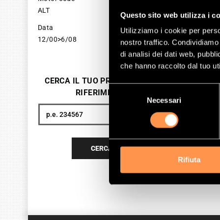
ALT
SKU 
Questo sito web utilizza i c
Data
Utilizziamo i cookie per perso
28
12/00>6/08
nostro traffico. Condividiamo 
Pri
di analisi dei dati web, pubbl
che hanno raccolto dal tuo uti
A
CERCA IL TUO PRODOTTO PER
Selezione
RIFERIMENTO
Necessari
del
consenso
Cerca
CERCA
Rifiuta