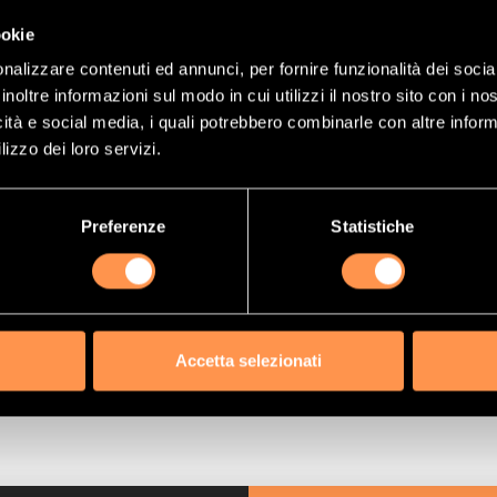
(Riferimento)
21591253
ookie
nalizzare contenuti ed annunci, per fornire funzionalità dei socia
4,99 €
inoltre informazioni sul modo in cui utilizzi il nostro sito con i n
ma:
593,73 €
icità e social media, i quali potrebbero combinarle con altre inform
lizzo dei loro servizi.
GGIUNGI AL CARRELLO
Preferenze
Statistiche
Accetta selezionati