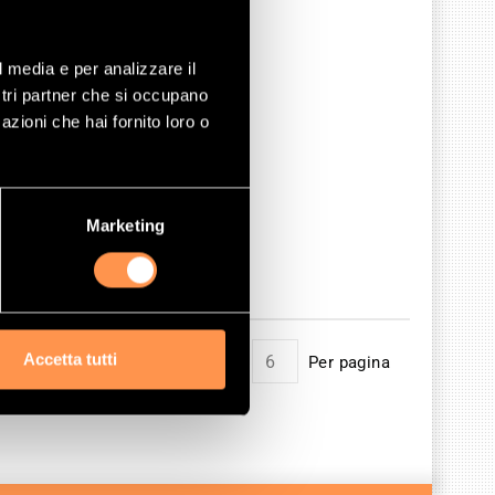
l media e per analizzare il
ostri partner che si occupano
azioni che hai fornito loro o
Marketing
Accetta tutti
Mostrare
Per pagina