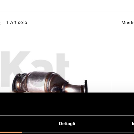
View
Elenco
1
Articolo
Mostr
as
Dettagli
ALIZZATORE RIFERIMENTO 21591253