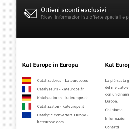
Ottieni sconti esclusivi
Ricevi informazioni su offerte speciali e 
Kat Europe in Europa
Kat Euro
Catalizadores - kateurope.es
La più vasta g
del mercato eu
Catalyseurs - kateurope.fr
con un dinamic
Katalysatoren - kateurope.de
Europa.
Catalizzatori - kateurope.it
Chi siamo
Catalytic converters Europe -
Informazioni
kateurope.com
Contatti