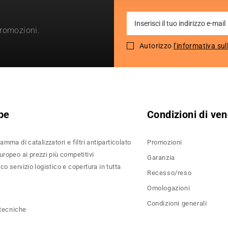
Sign
promozioni.
Up
for
Autorizzo
l'informativa sul
Our
Newsletter:
pe
Condizioni di ven
amma di catalizzatori e filtri antiparticolato
Promozioni
ropeo ai prezzi più competitivi
Garanzia
o servizio logistico e copertura in tutta
Recesso/reso
Omologazioni
Condizioni generali
 tecniche