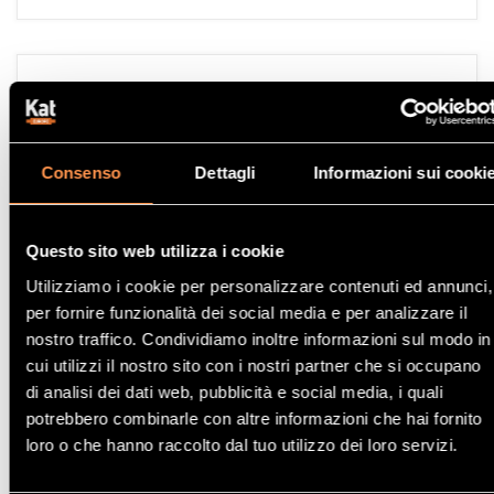
Catalizzatore Audi A6 Quattro
3.0TDI V6 24V DPF 2967 cc
176 Kw / 239 cv
Consenso
Dettagli
Informazioni sui cooki
CDYA, CDYC
10/08>9/11
Questo sito web utilizza i cookie
Utilizziamo i cookie per personalizzare contenuti ed annunci,
per fornire funzionalità dei social media e per analizzare il
nostro traffico. Condividiamo inoltre informazioni sul modo in
Catalizzatore Audi A6 Quattro
cui utilizzi il nostro sito con i nostri partner che si occupano
2.4i V6 30V 2393 cc
di analisi dei dati web, pubblicità e social media, i quali
potrebbero combinarle con altre informazioni che hai fornito
100 Kw / 136 cv
loro o che hanno raccolto dal tuo utilizzo dei loro servizi.
ASM
6/01>5/04