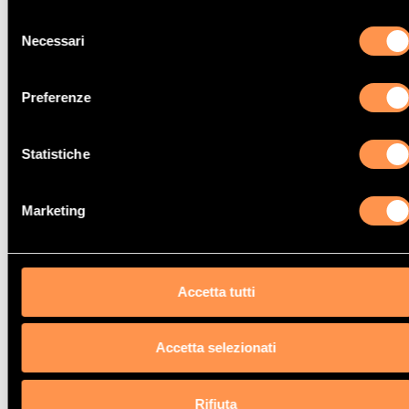
Selezione
Necessari
del
consenso
Preferenze
Catalizzatore Audi A6 Quattro
2.4i V6 30V 2393 cc
Statistiche
121 Kw / 165 cv
AML
Marketing
1/97>9/01
Accetta tutti
Catalizzatore Audi A6 Quattro
Accetta selezionati
2.8i V6 30V 2771 cc
142 Kw / 193 cv
Rifiuta
AMX