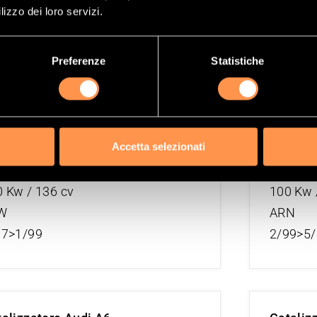
TDI 1968 cc
2.3 230
lizzo dei loro servizi.
Kw / 121 cv
98 Kw /
G
AAR
Preferenze
Statistiche
05>6/06
6/94>6
Accetta selezionati
alizzatore Audi A6
Cataliz
i 2393 cc
2.4i 239
 Kw / 136 cv
100 Kw 
W
ARN
97>1/99
2/99>5