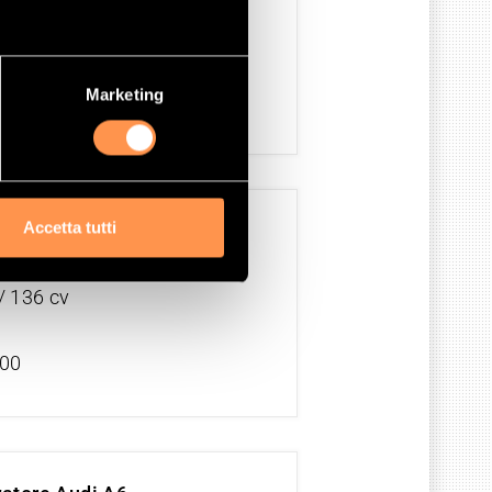
9 cc
 133 cv
Marketing
/96
Accetta tutti
zatore Audi A6
3 cc
/ 136 cv
/00