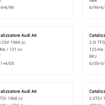
E
ABK
94>6/96
6/94>6
alizzatore Audi A6
Cataliz
i 20V 1984 cc
2.0i TFS
Kw / 131 cv
125 Kw 
T
BPJ
01>4/05
6/05>3
alizzatore Audi A6
Cataliz
TDI 1968 cc
2.0TDI 