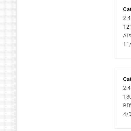
Cat
2.4
121
AP
11
Cat
2.4
130
B
4/