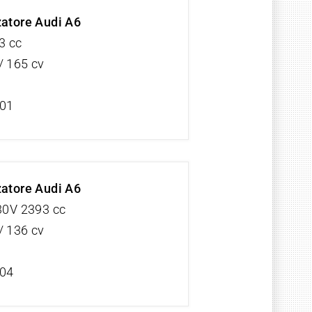
zatore Audi A6
3 cc
/ 165 cv
/01
zatore Audi A6
 30V 2393 cc
/ 136 cv
/04