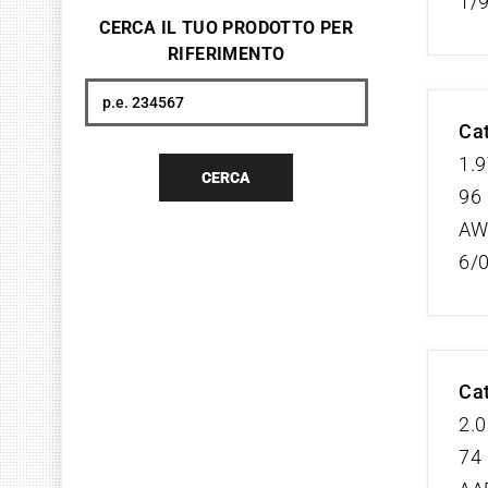
1/
CERCA IL TUO PRODOTTO PER
RIFERIMENTO
Cerca
Cat
1.9
CERCA
96 
AW
6/
Cat
2.0
74 