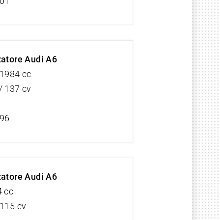
/01
zatore Audi A6
 1984 cc
/ 137 cv
/96
zatore Audi A6
4 cc
 115 cv