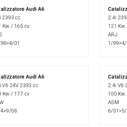
alizzatore Audi A6
Cataliz
i 2393 cc
2.4i 239
 Kw / 165 cv
121 Kw 
S
ARJ
/98>4/01
1/99>4
alizzatore Audi A6
Cataliz
i V6 24V 2393 cc
2.4i V6
 Kw / 177 cv
100 Kw 
DW
ASM
04>9/08
6/01>5