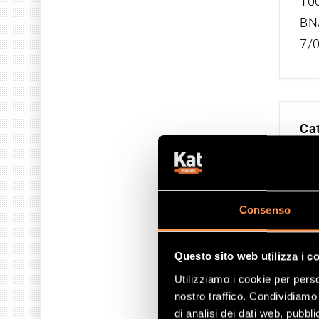
100
BN
7/
Cat
2.0
103
BL
Consenso
7/
Questo sito web utilizza i c
Utilizziamo i cookie per perso
nostro traffico. Condividiamo 
Cat
di analisi dei dati web, pubbl