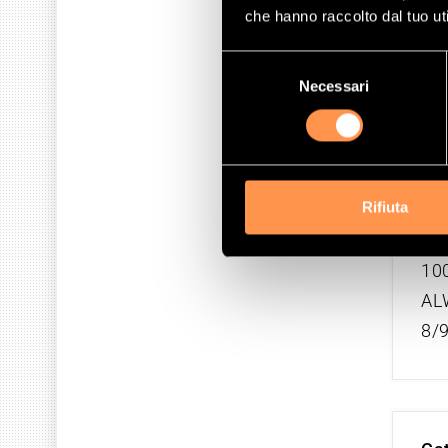
2.0
che hanno raccolto dal tuo uti
89 
BV
Selezione
Necessari
del
9/
consenso
Rifiuta
Cat
2.4
100
AL
8/