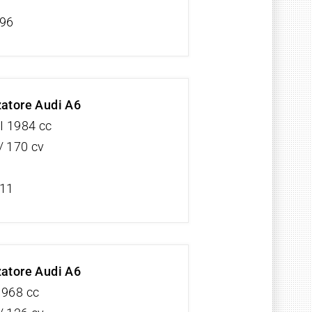
/96
zatore Audi A6
I 1984 cc
/ 170 cv
/11
zatore Audi A6
1968 cc