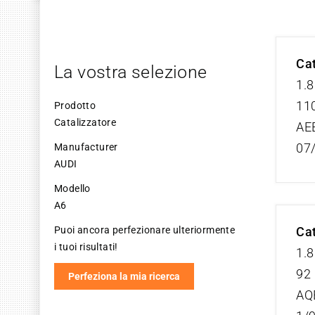
Cat
La vostra selezione
1.8
110
Prodotto
Catalizzatore
AE
07
Manufacturer
AUDI
Modello
A6
Puoi ancora perfezionare ulteriormente
Cat
i tuoi risultati!
1.8
92 
Perfeziona la mia ricerca
AQ