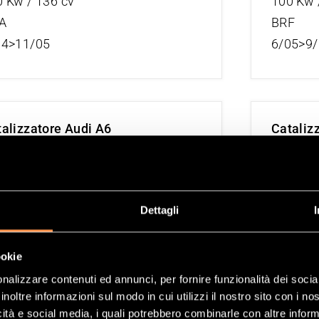
 Kw / 136 cv
100 Kw 
A
BRF
04>11/05
6/05>9
alizzatore Audi A6
Cataliz
TDI 1968 cc
2.0TDI 
 Kw / 140 cv
103 Kw 
B
BRE
Dettagli
04>11/05
6/05>9
ookie
nalizzare contenuti ed annunci, per fornire funzionalità dei socia
inoltre informazioni sul modo in cui utilizzi il nostro sito con i n
alizzatore Audi A6
Cataliz
icità e social media, i quali potrebbero combinarle con altre inform