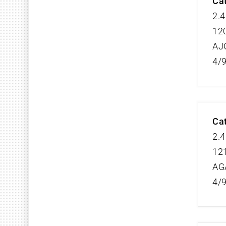
Cat
2.4
120
AJ
4/
Cat
2.4
121
AG
4/