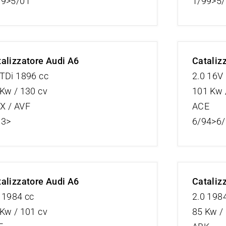
99>5/01
1/99>5
alizzatore Audi A6
Cataliz
TDi 1896 cc
2.0 16V
Kw / 130 cv
101 Kw 
X / AVF
ACE
03>
6/94>6
alizzatore Audi A6
Cataliz
 1984 cc
2.0 198
Kw / 101 cv
85 Kw /