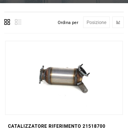
I
Ordina per
la
di
de
CATALIZZATORE RIFERIMENTO 21518700