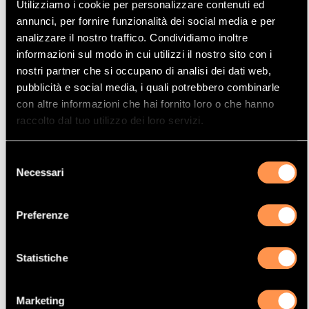
Utilizziamo i cookie per personalizzare contenuti ed
Mostrare
Per pagina
annunci, per fornire funzionalità dei social media e per
analizzare il nostro traffico. Condividiamo inoltre
informazioni sul modo in cui utilizzi il nostro sito con i
La vostra selezione
nostri partner che si occupano di analisi dei dati web,
pubblicità e social media, i quali potrebbero combinarle
Prodotto
con altre informazioni che hai fornito loro o che hanno
Catalizzatore
raccolto dal tuo utilizzo dei loro servizi.
Manufacturer
Selezione
BMW-MINI
Necessari
del
Modello
consenso
PACEMAN
Preferenze
Potenza
88 Kw / 120 cv
Statistiche
Versione
1.6i 16V 1598 cc
Marketing
Motor code