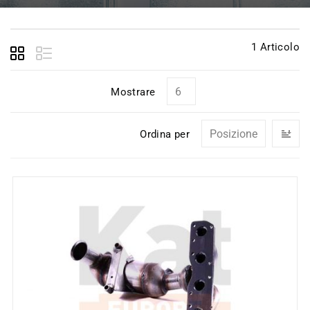
1
Articolo
Mostrare
I
Ordina per
la
di
de