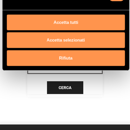
N16 R61
Data
Accetta tutti
5/13>
Accetta selezionati
CERCA IL TUO PRODOTTO PER
RIFERIMENTO
Rifiuta
CERCA