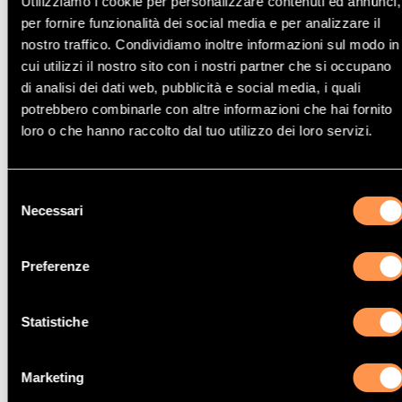
Utilizziamo i cookie per personalizzare contenuti ed annunci,
per fornire funzionalità dei social media e per analizzare il
nostro traffico. Condividiamo inoltre informazioni sul modo in
Altri modelli di Catalizzatore Bmw
cui utilizzi il nostro sito con i nostri partner che si occupano
di analisi dei dati web, pubblicità e social media, i quali
potrebbero combinarle con altre informazioni che hai fornito
loro o che hanno raccolto dal tuo utilizzo dei loro servizi.
Catalizzatore Bmw M3
Selezione
Necessari
del
consenso
Preferenze
Catalizzatore Bmw 520D
Statistiche
Marketing