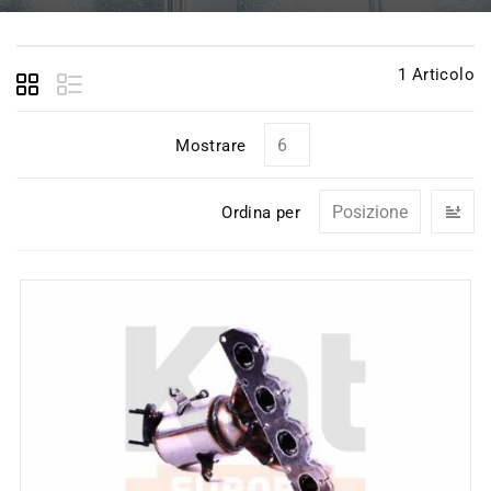
1
Articolo
Mostrare
I
Ordina per
la
di
de