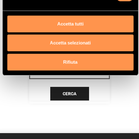
F18D4
Data
Accetta tutti
4/13>12/15
Accetta selezionati
CERCA IL TUO PRODOTTO PER
RIFERIMENTO
Rifiuta
CERCA