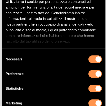
Utilizziamo i cookie per personalizzare contenuti ed
Mostrare
Per pagina
annunci, per fornire funzionalità dei social media e per
analizzare il nostro traffico. Condividiamo inoltre
informazioni sul modo in cui utilizzi il nostro sito con i
La vostra selezione
nostri partner che si occupano di analisi dei dati web,
pubblicità e social media, i quali potrebbero combinarle
Prodotto
con altre informazioni che hai fornito loro o che hanno
Catalizzatore
raccolto dal tuo utilizzo dei loro servizi.
Manufacturer
Selezione
CHEVROLET
Necessari
del
Modello
consenso
TRAX
Preferenze
Potenza
104 Kw / 141 cv
Statistiche
Versione
1.8i 16V 1796 cc
Marketing
Motor code