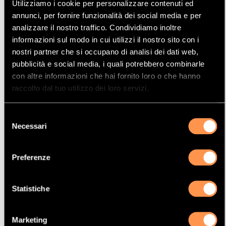
Utilizziamo i cookie per personalizzare contenuti ed
Mostrare
Per pagina
annunci, per fornire funzionalità dei social media e per
analizzare il nostro traffico. Condividiamo inoltre
informazioni sul modo in cui utilizzi il nostro sito con i
La vostra selezione
nostri partner che si occupano di analisi dei dati web,
pubblicità e social media, i quali potrebbero combinarle
Prodotto
con altre informazioni che hai fornito loro o che hanno
Catalizzatore
raccolto dal tuo utilizzo dei loro servizi.
Manufacturer
Selezione
CITROËN
Necessari
del
Modello
consenso
BERLINGO
Preferenze
Potenza
81 Kw / 110 cv
Statistiche
Versione
1.6TD HDI DPF 1560 cc
Marketing
Motor code