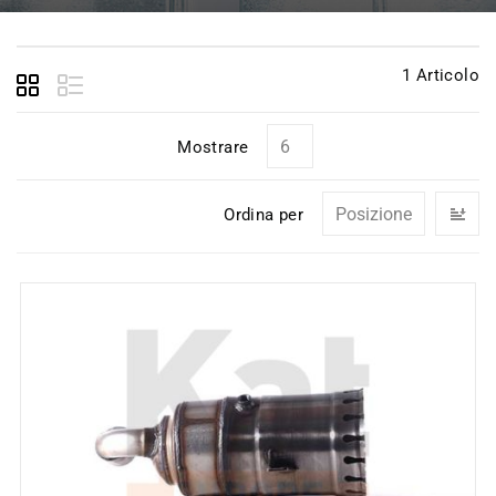
1
Articolo
Mostrare
I
Ordina per
la
di
de