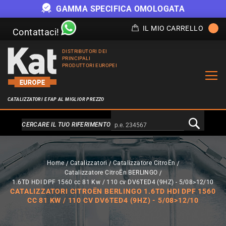
GAMMA SPECIFICA OMOLOGATA
IL MIO CARRELLO
Contattaci!
DISTRIBUTORI DEI
PRINCIPALI
PRODUTTORI EUROPEI
CATALIZZATORI E FAP AL MIGLIOR PREZZO
Alternativa a Doofinder
CERCARE IL TUO RIFERIMENTO
Home
Catalizzatori
Catalizzatore CitroËn
Catalizzatore CitroËn BERLINGO
1.6TD HDI DPF 1560 cc 81 Kw / 110 cv DV6TED4 (9HZ) - 5/08>12/10
CATALIZZATORI CITROËN BERLINGO 1.6TD HDI DPF 1560
CC 81 KW / 110 CV DV6TED4 (9HZ) - 5/08>12/10