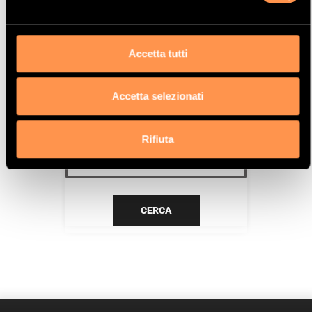
DV6TED4 (9HZ)
Data
Accetta tutti
5/08>12/10
Accetta selezionati
CERCA IL TUO PRODOTTO PER
RIFERIMENTO
Rifiuta
CERCA