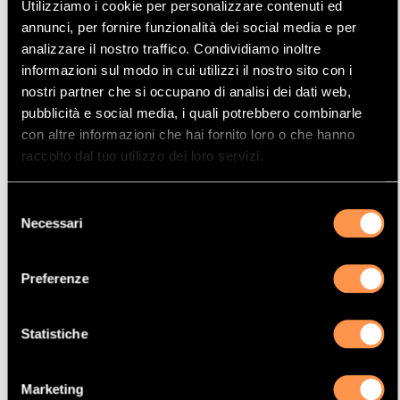
Utilizziamo i cookie per personalizzare contenuti ed
Mostrare
Per pagina
annunci, per fornire funzionalità dei social media e per
analizzare il nostro traffico. Condividiamo inoltre
informazioni sul modo in cui utilizzi il nostro sito con i
La vostra selezione
nostri partner che si occupano di analisi dei dati web,
pubblicità e social media, i quali potrebbero combinarle
Prodotto
con altre informazioni che hai fornito loro o che hanno
Catalizzatore
raccolto dal tuo utilizzo dei loro servizi.
Manufacturer
Selezione
CITROËN
Necessari
del
Modello
consenso
C3 PICASSO
Preferenze
Potenza
70 Kw / 95 cv
Statistiche
Versione
1.4i VTi16V 1397 cc
Marketing
Motor code