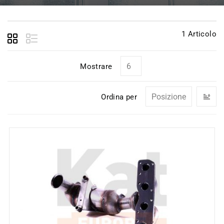
1
Articolo
Mostrare
I
Ordina per
la
di
de