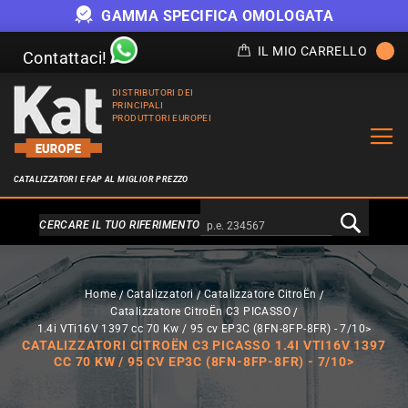
GAMMA SPECIFICA OMOLOGATA
IL MIO CARRELLO
Contattaci!
DISTRIBUTORI DEI
PRINCIPALI
PRODUTTORI EUROPEI
CATALIZZATORI E FAP AL MIGLIOR PREZZO
Alternativa a Doofinder
CERCARE IL TUO RIFERIMENTO
Home
Catalizzatori
Catalizzatore CitroËn
Catalizzatore CitroËn C3 PICASSO
1.4i VTi16V 1397 cc 70 Kw / 95 cv EP3C (8FN-8FP-8FR) - 7/10>
CATALIZZATORI CITROËN C3 PICASSO 1.4I VTI16V 1397
CC 70 KW / 95 CV EP3C (8FN-8FP-8FR) - 7/10>