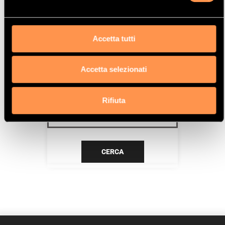
EP3C (8FN-8FP-8FR)
Data
Accetta tutti
7/10>
Accetta selezionati
CERCA IL TUO PRODOTTO PER
RIFERIMENTO
Rifiuta
CERCA