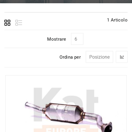
1
Articolo
Mostrare
I
Ordina per
la
di
de