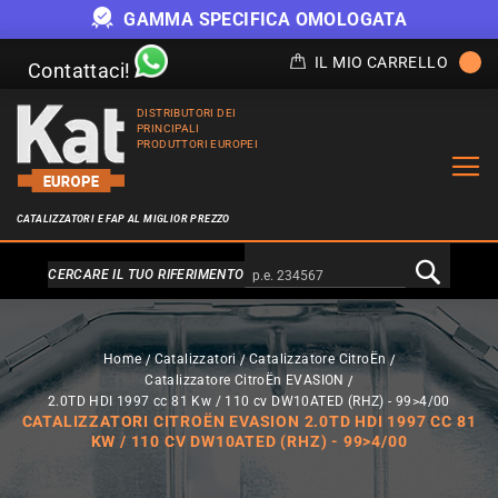
GAMMA SPECIFICA OMOLOGATA
IL MIO CARRELLO
Contattaci!
DISTRIBUTORI DEI
PRINCIPALI
PRODUTTORI EUROPEI
CATALIZZATORI E FAP AL MIGLIOR PREZZO
Alternativa a Doofinder
CERCARE IL TUO RIFERIMENTO
Home
Catalizzatori
Catalizzatore CitroËn
Catalizzatore CitroËn EVASION
2.0TD HDI 1997 cc 81 Kw / 110 cv DW10ATED (RHZ) - 99>4/00
CATALIZZATORI CITROËN EVASION 2.0TD HDI 1997 CC 81
KW / 110 CV DW10ATED (RHZ) - 99>4/00