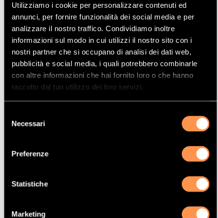
Utilizziamo i cookie per personalizzare contenuti ed
Mostrare
Per pagina
annunci, per fornire funzionalità dei social media e per
analizzare il nostro traffico. Condividiamo inoltre
informazioni sul modo in cui utilizzi il nostro sito con i
La vostra selezione
nostri partner che si occupano di analisi dei dati web,
pubblicità e social media, i quali potrebbero combinarle
con altre informazioni che hai fornito loro o che hanno
Prodotto
raccolto dal tuo utilizzo dei loro servizi.
Catalizzatore
Manufacturer
Selezione
CITROËN
Necessari
del
Modello
consenso
EVASION
Preferenze
Potenza
81 Kw / 110 cv
Statistiche
Versione
2.0TD HDI 1997 cc
Marketing