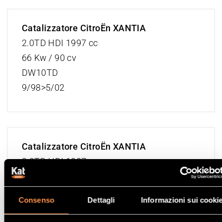
Catalizzatore CitroËn XANTIA
2.0TD HDI 1997 cc
66 Kw / 90 cv
DW10TD
9/98>5/02
Catalizzatore CitroËn XANTIA
2.0TD HDI 1997 cc
80 Kw / 109 cv
DW10ATED
Consenso
Dettagli
Informazioni sui cooki
9/98>11/99