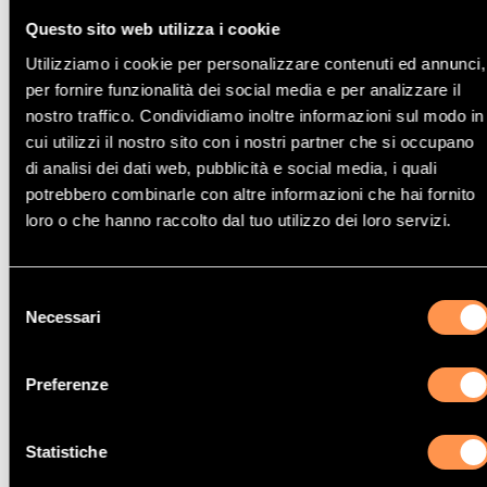
Questo sito web utilizza i cookie
Utilizziamo i cookie per personalizzare contenuti ed annunci,
per fornire funzionalità dei social media e per analizzare il
Catalizzatore CitroËn XANTIA
nostro traffico. Condividiamo inoltre informazioni sul modo in
2.0TD HDI 1997 cc
cui utilizzi il nostro sito con i nostri partner che si occupano
80 Kw / 109 cv
di analisi dei dati web, pubblicità e social media, i quali
DW10ATED (RHZ)
potrebbero combinarle con altre informazioni che hai fornito
loro o che hanno raccolto dal tuo utilizzo dei loro servizi.
11/99>
Selezione
Necessari
del
consenso
Catalizzatore CitroËn XANTIA
Preferenze
2.1TD 2088 cc
80 Kw / 109 cv
XUD11BTE
Statistiche
9/95>8/98