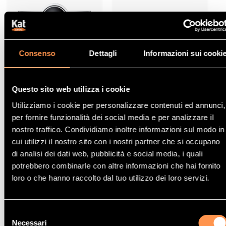
Catalizzatori
Catalizzatori
Consenso
Dettagli
Informazioni sui cooki
BMW-MINI
CHRYSLER
Questo sito web utilizza i cookie
Utilizziamo i cookie per personalizzare contenuti ed annunci,
per fornire funzionalità dei social media e per analizzare il
nostro traffico. Condividiamo inoltre informazioni sul modo in
cui utilizzi il nostro sito con i nostri partner che si occupano
di analisi dei dati web, pubblicità e social media, i quali
potrebbero combinarle con altre informazioni che hai fornito
Catalizzatori
Catalizzatori
loro o che hanno raccolto dal tuo utilizzo dei loro servizi.
CITROËN
FIAT
Selezione
Necessari
del