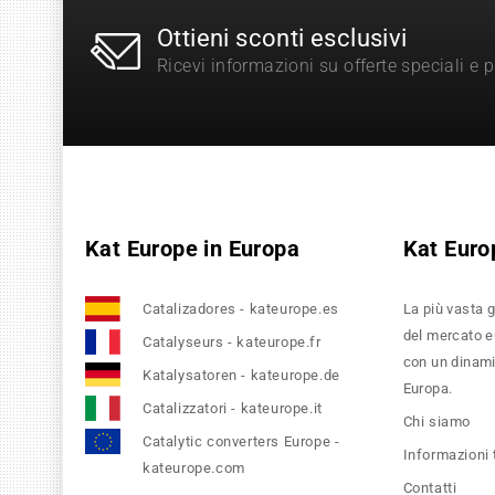
Ottieni sconti esclusivi
Ricevi informazioni su offerte speciali e 
Kat Europe in Europa
Kat Euro
Catalizadores - kateurope.es
La più vasta g
del mercato eu
Catalyseurs - kateurope.fr
con un dinamic
Katalysatoren - kateurope.de
Europa.
Catalizzatori - kateurope.it
Chi siamo
Catalytic converters Europe -
Informazioni
kateurope.com
Contatti