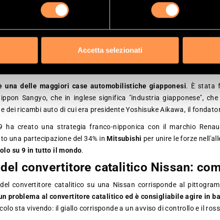
o con i gas nocivi provenienti dal motore, reagiscono e generano
role, le molecole di ossigeno dell'azoto, del monossido di carbonio e
te in azoto, anidride carbonica e acqua.
ccupazioni ambientali
hanno portato alla normativa EURO, che richie
Accetta selezionati
 benzina
; la guida senza il catalizzatore o in cattive condizioni cost
a.
è una delle maggiori case automobilistiche giapponesi
. È stata 
ippon Sangyo, che in inglese significa "industria giapponese", che
 e dei ricambi auto di cui era presidente Yoshisuke Aikawa, il fondato
9 ha creato una strategia franco-nipponica con il marchio Renau
to una partecipazione del 34% in
Mitsubishi
per unire le forze nell'a
colo su 9 in tutto il mondo
.
 del convertitore catalitico Nissan: co
del convertitore catalitico su una Nissan corrisponde al pittogr
un problema al convertitore catalitico ed è consigliabile agire in b
eicolo sta vivendo: il giallo corrisponde a un avviso di controllo e il 