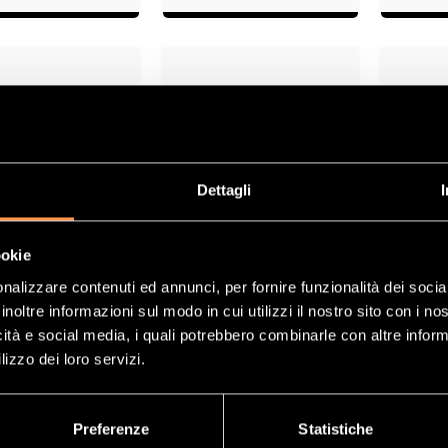
Dettagli
Catalizzatori
Catalizzatori
C
CITROËN
HONDA
ookie
nalizzare contenuti ed annunci, per fornire funzionalità dei socia
isto di un convertitore catalitico per N
inoltre informazioni sul modo in cui utilizzi il nostro sito con i n
icità e social media, i quali potrebbero combinarle con altre inform
sogno di un convertitore catalitico omologato per Nissan? Il conver
lizzo dei loro servizi.
sitivo che fa parte del sistema di scarico ed è responsabile del
ere la salute umana.
Preferenze
Statistiche
tuito da un involucro metallico che protegge
una struttura cerami