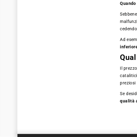
Quando è
Sebbene
malfunzi
cedend
Ad esemp
inferior
Qual
Il prezz
cataliti
preziosi 
Se desi
qualità 