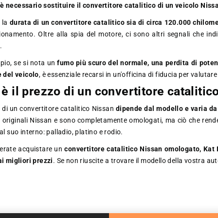
 necessario sostituire il convertitore catalitico di un veicolo Niss
 la
durata di un convertitore catalitico sia di circa 120.000 chilome
onamento. Oltre alla spia del motore, ci sono altri segnali che indi
o.
io, se si nota un
fumo più scuro del normale, una perdita di poten
e del veicolo
, è essenziale recarsi in un'officina di fiducia per valutar
 è il prezzo di un convertitore cataliti
o di un convertitore catalitico Nissan
dipende dal modello e varia da
ci originali Nissan e sono completamente omologati, ma ciò che rende
al suo interno: palladio, platino e rodio.
derate acquistare un
convertitore catalitico Nissan omologato, Kat
ai migliori prezzi
. Se non riuscite a trovare il modello della vostra au