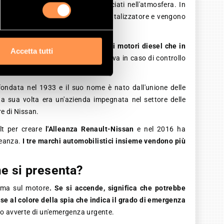
 gas innocui
prima di essere rilasciati nell'atmosfera. In
 degli idrocarburi raggiungono il catalizzatore e vengono
de l'uso del catalizzatore sia nei motori diesel che in
Accetta tutti
ituisce una violazione della normativa in caso di controllo
fondata nel 1933 e il suo nome è nato dall'unione delle
 a sua volta era un'azienda impegnata nel settore delle
re di Nissan.
lt per creare
l'Alleanza Renault-Nissan
e nel 2016 ha
lleanza.
I tre marchi automobilistici insieme vendono più
me si presenta?
amma sul motore
. Se si accende, significa che potrebbe
ase al colore della spia che indica il grado di emergenza
rosso avverte di un'emergenza urgente.