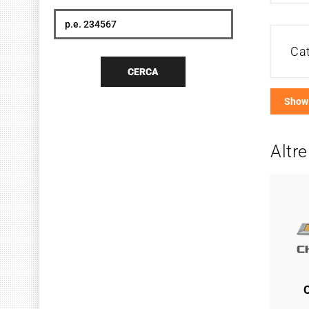
Cerca
Ca
CERCA
Show
Altre