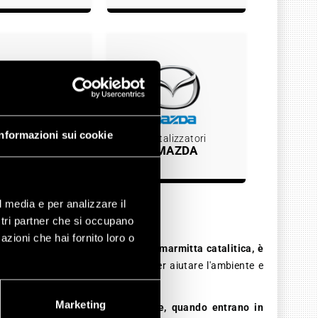
Informazioni sui cookie
atalizzatori
Catalizzatori
HYUNDAI
MAZDA
l media e per analizzare il
issan
ostri partner che si occupano
azioni che hai fornito loro o
titore catalitico, noto anche come
marmitta catalitica, è
la riduzione dei gas inquinanti
per aiutare l'ambiente e
Marketing
ca rivestita di metalli nobili che, quando entrano in