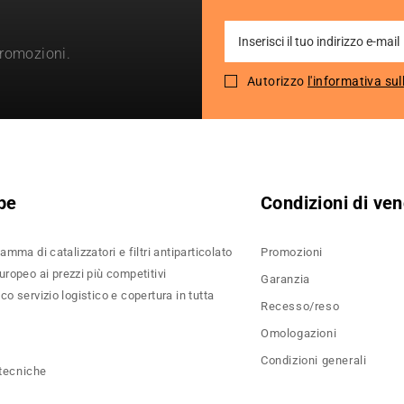
Sign
promozioni.
Up
for
Autorizzo
l'informativa sul
Our
Newsletter:
pe
Condizioni di ven
amma di catalizzatori e filtri antiparticolato
Promozioni
ropeo ai prezzi più competitivi
Garanzia
o servizio logistico e copertura in tutta
Recesso/reso
Omologazioni
Condizioni generali
 tecniche