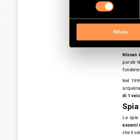
consenso
contatt
altre pa
converti
Le preo
Rifiuta
quelli a
su strad
Nissan 
parole N
fonderie
Nel 199
acquista
di 1 vei
Spia
La spia 
esserci 
che il v